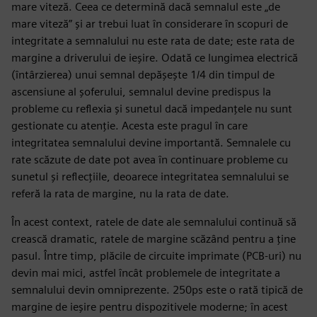
mare viteză. Ceea ce determină dacă semnalul este „de
mare viteză” și ar trebui luat în considerare în scopuri de
integritate a semnalului nu este rata de date; este rata de
margine a driverului de ieșire. Odată ce lungimea electrică
(întârzierea) unui semnal depășește 1/4 din timpul de
ascensiune al șoferului, semnalul devine predispus la
probleme cu reflexia și sunetul dacă impedanțele nu sunt
gestionate cu atenție. Acesta este pragul în care
integritatea semnalului devine importantă. Semnalele cu
rate scăzute de date pot avea în continuare probleme cu
sunetul și reflecțiile, deoarece integritatea semnalului se
referă la rata de margine, nu la rata de date.
În acest context, ratele de date ale semnalului continuă să
crească dramatic, ratele de margine scăzând pentru a ține
pasul. Între timp, plăcile de circuite imprimate (PCB-uri) nu
devin mai mici, astfel încât problemele de integritate a
semnalului devin omniprezente. 250ps este o rată tipică de
margine de ieșire pentru dispozitivele moderne; în acest