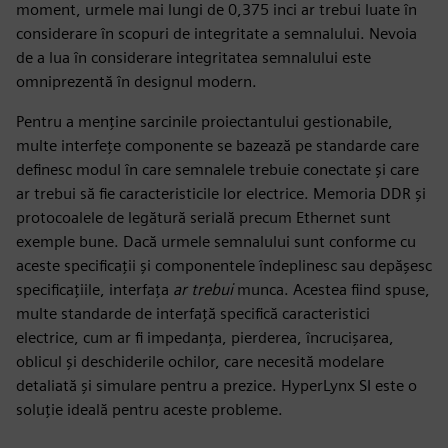
moment, urmele mai lungi de 0,375 inci ar trebui luate în
considerare în scopuri de integritate a semnalului. Nevoia
de a lua în considerare integritatea semnalului este
omniprezentă în designul modern.
Pentru a menține sarcinile proiectantului gestionabile,
multe interfețe componente se bazează pe standarde care
definesc modul în care semnalele trebuie conectate și care
ar trebui să fie caracteristicile lor electrice. Memoria DDR și
protocoalele de legătură serială precum Ethernet sunt
exemple bune. Dacă urmele semnalului sunt conforme cu
aceste specificații și componentele îndeplinesc sau depășesc
specificațiile, interfața
ar trebui
munca. Acestea fiind spuse,
multe standarde de interfață specifică caracteristici
electrice, cum ar fi impedanța, pierderea, încrucișarea,
oblicul și deschiderile ochilor, care necesită modelare
detaliată și simulare pentru a prezice. HyperLynx SI este o
soluție ideală pentru aceste probleme.