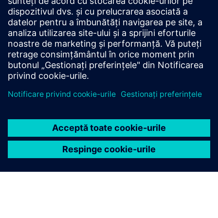
Care sunt cele mai bune
practici pentru simularea SI
folosind HyperLynx?