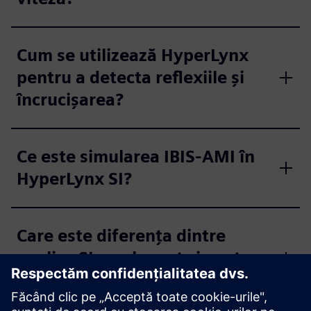
Cum se utilizează HyperLynx
pentru a detecta reflexiile și
încrucișarea?
Ce este simularea IBIS-AMI în
HyperLynx SI?
Care este diferența dintre
analiza SI pre-layout și post-
layout în HyperLynx?