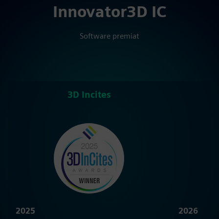
Innovator3D IC
Software premiat
3D Incites
S
2025
2026