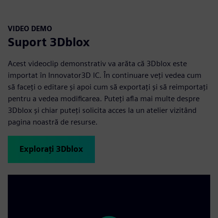
VIDEO DEMO
Suport 3Dblox
Acest videoclip demonstrativ va arăta că 3Dblox este
importat în Innovator3D IC. În continuare veți vedea cum
să faceți o editare și apoi cum să exportați și să reimportați
pentru a vedea modificarea. Puteți afla mai multe despre
3Dblox și chiar puteți solicita acces la un atelier vizitând
pagina noastră de resurse.
Explorați 3Dblox