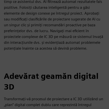
timp ce asistentul dvs. AI filtrează automat rezultatele fals
pozitive. Folosiți căutarea inteligentă pentru a găsi
elemente de design conexe pe întregul proiect. Aprobați
sau modificați clasificările de proiectare sugerate de AI cu
un singur clic și primiți recomandări proactive pe baza
preferințelor dvs. de lucru. Navigați mai eficient în
proiectele complexe de IC 3D pe măsură ce sistemul învață
din interacțiunile dvs. și evidențiază automat problemele
potențiale înainte ca acestea să devină probleme.
Adevărat geamăn digital
3D
Transformați-vă procesul de proiectare a IC 3D utilizând un
„plan” digital complet dublu care reprezintă întregul