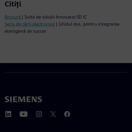
Citiți
Broșură
| Suita de soluții Innovator3D IC
Seria de cărți electronice
| Ghidul dvs. pentru integrarea
eterogenă de succes