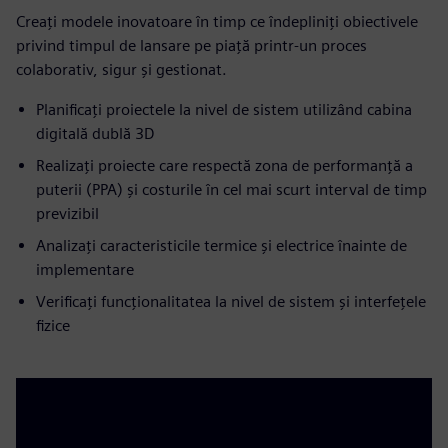
Creați modele inovatoare în timp ce îndepliniți obiectivele
privind timpul de lansare pe piață printr-un proces
colaborativ, sigur și gestionat.
Planificați proiectele la nivel de sistem utilizând cabina
digitală dublă 3D
Realizați proiecte care respectă zona de performanță a
puterii (PPA) și costurile în cel mai scurt interval de timp
previzibil
Analizați caracteristicile termice și electrice înainte de
implementare
Verificați funcționalitatea la nivel de sistem și interfețele
fizice