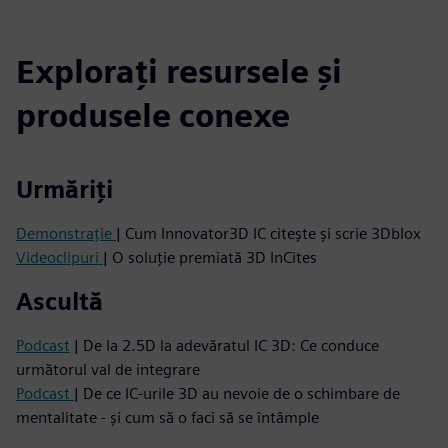
Explorați resursele și
produsele conexe
Urmăriți
Demonstrație
| Cum Innovator3D IC citește și scrie 3Dblox
Videoclipuri
| O soluție premiată 3D InCites
Ascultă
Podcast
| De la 2.5D la adevăratul IC 3D: Ce conduce
următorul val de integrare
Podcast
| De ce IC-urile 3D au nevoie de o schimbare de
mentalitate - și cum să o faci să se întâmple