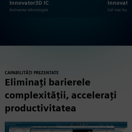
Innovator3D IC
Innovato
Activarea tehnologiei
Cel mai bun 
CAPABILITĂȚI PREZENTATE
Eliminați barierele
complexității, accelerați
productivitatea