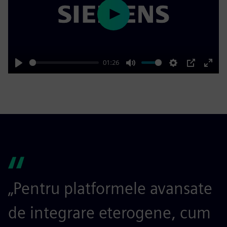
Play
01:26
Play
Mute
Settings
PIP
Enter
fulls
„Pentru platformele avansate
de integrare eterogene, cum