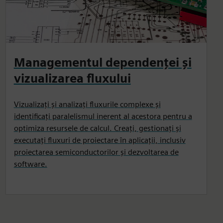
Managementul dependenței și
vizualizarea fluxului
Vizualizați și analizați fluxurile complexe și
identificați paralelismul inerent al acestora pentru a
optimiza resursele de calcul. Creați, gestionați și
executați fluxuri de proiectare în aplicații, inclusiv
proiectarea semiconductorilor și dezvoltarea de
software.