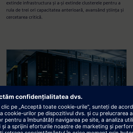
extinde infrastructura și a-și extinde clusterele pentru a
rula de trei ori capacitatea anterioară, avansând știința și
cercetarea critică.
Scalare dinamică hibridă în