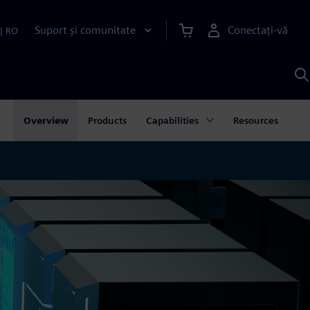
Suport și comunitate
Conectați-vă
|
RO
C
c
S
Overview
Products
Capabilities
Resources