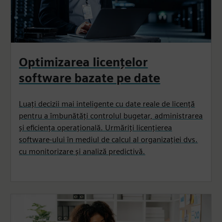
Optimizarea licențelor
software bazate pe date
Luați decizii mai inteligente cu date reale de licență
pentru a îmbunătăți controlul bugetar, administrarea
și eficiența operațională. Urmăriți licențierea
software-ului în mediul de calcul al organizației dvs.
cu monitorizare și analiză predictivă.