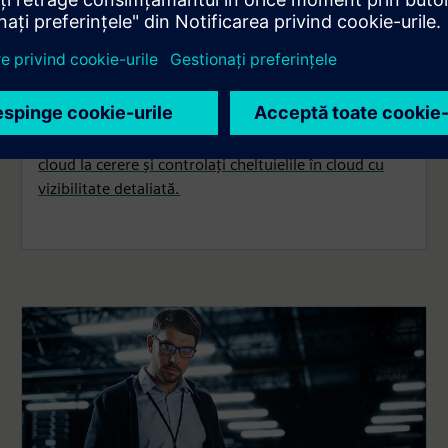
cloud
Maximizați impactul asupra afacerii și activați
operațiunile globale cu HPC optimizat și eficient din
punct de vedere al costurilor în cloud. Prioritizați
sarcinile de lucru critice, scalați dinamic resursele
cloud la cerere și controlați cheltuielile în cloud cu
vizibilitate detaliată.