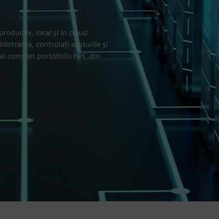
productiv, local și în cloud.
istrarea, controlați costurile și
 mai complet portofoliu HPC din