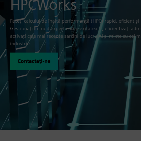
HPCWorks
Faceți calculul de înaltă performanță (HPC) rapid, eficient și 
Gestionați în mod expert complexitatea IT, eficientizați admin
activați cele mai recente sarcini de lucru AI și mixte cu cel
industrie.
Contactați-ne