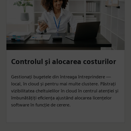
Controlul și alocarea costurilor
Gestionați bugetele din întreaga întreprindere —
local, în cloud și pentru mai multe clustere. Păstrați
vizibilitatea cheltuielilor în cloud în centrul atenției și
îmbunătățiți eficiența ajustând alocarea licențelor
software în funcție de cerere.