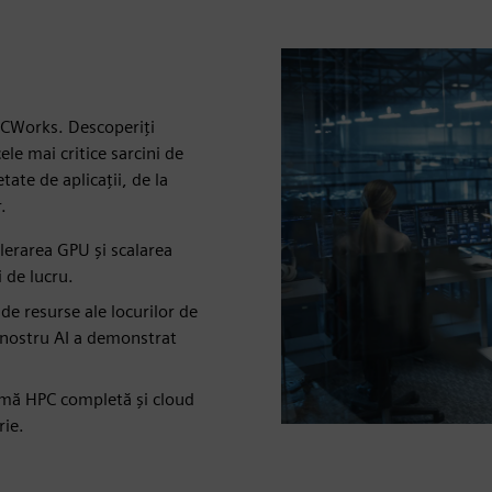
HPCWorks. Descoperiți
ele mai critice sarcini de
ate de aplicații, de la
.
elerarea GPU și scalarea
 de lucru.
de resurse ale locurilor de
 nostru AI a demonstrat
ormă HPC completă și cloud
rie.