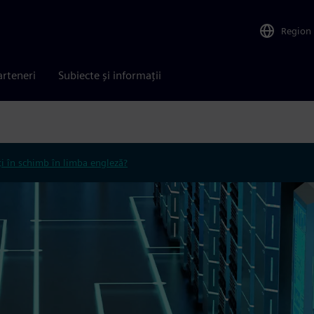
Region
arteneri
Subiecte și informații
ți în schimb în limba engleză?