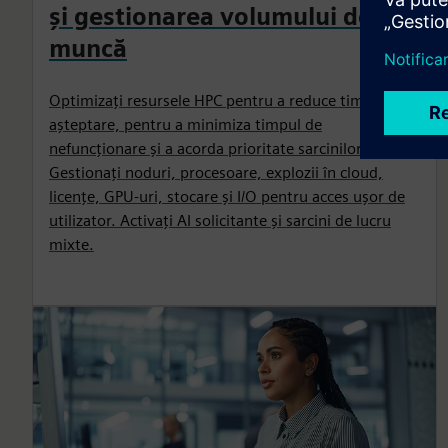
și gestionarea volumului de
muncă
Optimizați resursele HPC pentru a reduce timpii de
așteptare, pentru a minimiza timpul de
nefuncționare și a acorda prioritate sarcinilor critice.
Gestionați noduri, procesoare, explozii în cloud,
licențe, GPU-uri, stocare și I/O pentru acces ușor de
utilizator. Activați AI solicitante și sarcini de lucru
mixte.