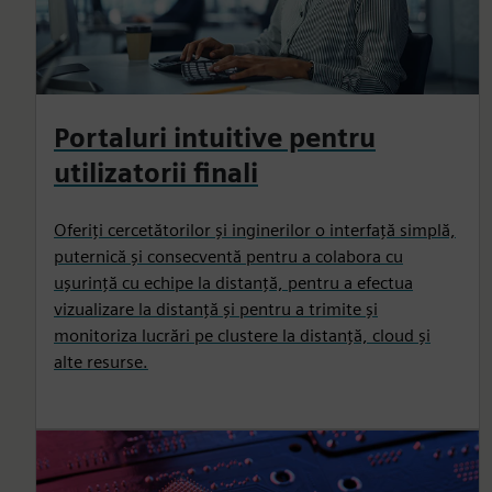
Portaluri intuitive pentru
utilizatorii finali
Oferiți cercetătorilor și inginerilor o interfață simplă,
puternică și consecventă pentru a colabora cu
ușurință cu echipe la distanță, pentru a efectua
vizualizare la distanță și pentru a trimite și
monitoriza lucrări pe clustere la distanță, cloud și
alte resurse.