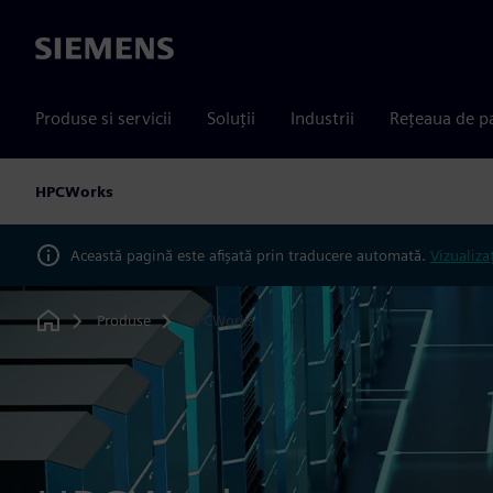
Siemens
Produse si servicii
Soluții
Industrii
Rețeaua de p
HPCWorks
Această pagină este afișată prin traducere automată.
Vizualiza
Produse
HPCWorks
Home