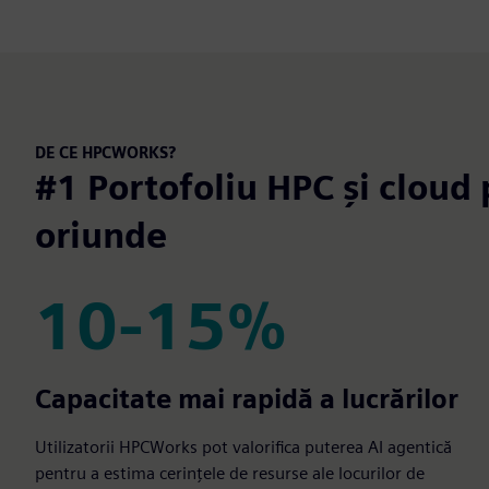
DE CE HPCWORKS?
#1 Portofoliu HPC și cloud
oriunde
10-15%
10-15%
Capacitate mai rapidă a lucrărilor
Utilizatorii HPCWorks pot valorifica puterea AI agentică
pentru a estima cerințele de resurse ale locurilor de