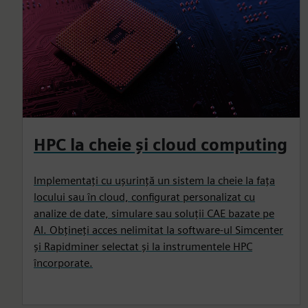
HPC la cheie și cloud computing
Implementați cu ușurință un sistem la cheie la fața
locului sau în cloud, configurat personalizat cu
analize de date, simulare sau soluții CAE bazate pe
AI. Obțineți acces nelimitat la software-ul Simcenter
și Rapidminer selectat și la instrumentele HPC
încorporate.