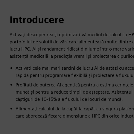
Introducere
Activați descoperirea și optimizați-vă mediul de calcul cu 
portofoliul de soluții de vârf care alimentează multe dintre c
lucru HPC, AI și randament ridicat din lume într-o mare variet
asistență medicală la predicția vremii și proiectarea cipurilor
Activați cele mai mari sarcini de lucru AI de astăzi cu acc
rapidă pentru programare flexibilă și proiectare a fluxului
Profitați de puterea AI agentică pentru a estima cerințele 
muncă și pentru a reduce timpii de așteptare. Asistentul
câștiguri de 10-15% ale fluxului de locuri de muncă.
Alimentați calculul de la capăt la capăt cu singura platf
care abordează fiecare dimensiune a HPC din orice indust