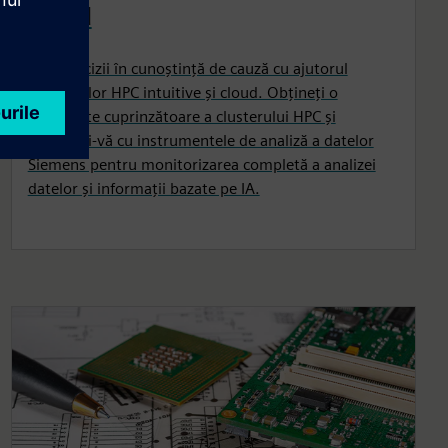
cloud
Luați decizii în cunoștință de cauză cu ajutorul
rapoartelor HPC intuitive și cloud. Obțineți o
vizibilitate cuprinzătoare a clusterului HPC și
conectați-vă cu instrumentele de analiză a datelor
Siemens pentru monitorizarea completă a analizei
datelor și informații bazate pe IA.