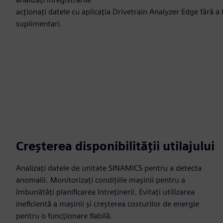
acționați datele cu aplicația Drivetrain Analyzer Edge fără a 
suplimentari.
Creșterea disponibilității utilajului
Analizați datele de unitate SINAMICS pentru a detecta
anomalii. Monitorizați condițiile mașinii pentru a
îmbunătăți planificarea întreținerii. Evitați utilizarea
ineficientă a mașinii și creșterea costurilor de energie
pentru o funcționare fiabilă.