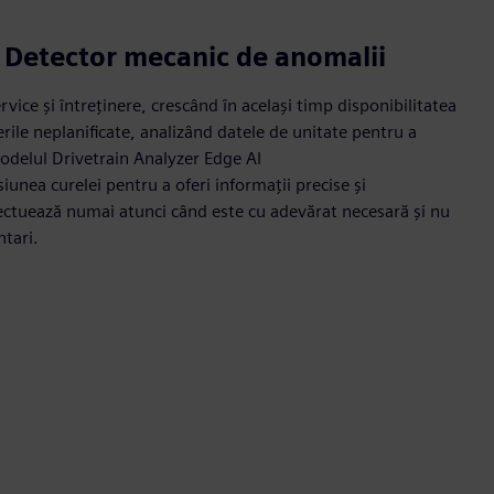
 Detector mecanic de anomalii
rvice și întreținere, crescând în același timp disponibilitatea
erile neplanificate, analizând datele de unitate pentru a
odelul Drivetrain Analyzer Edge AI
iunea curelei pentru a oferi informații precise și
fectuează numai atunci când este cu adevărat necesară și nu
ntari.