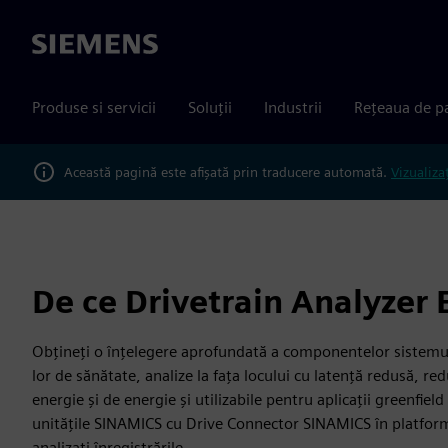
Siemens
Produse si servicii
Soluții
Industrii
Rețeaua de p
Această pagină este afișată prin traducere automată.
Vizualiza
De ce Drivetrain Analyzer
Obțineți o înțelegere aprofundată a componentelor sistemulu
lor de sănătate, analize la fața locului cu latență redusă, r
energie și de energie și utilizabile pentru aplicații greenfield
unitățile SINAMICS cu Drive Connector SINAMICS în platform
analizați înregistrările