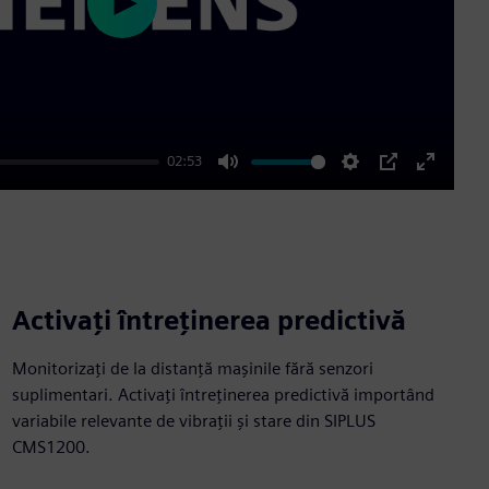
Play
02:53
Mute
Settings
PIP
Enter
fullscre
Activați întreținerea predictivă
Monitorizați de la distanță mașinile fără senzori
suplimentari. Activaţi întreţinerea predictivă importând
variabile relevante de vibraţii şi stare din SIPLUS
CMS1200.