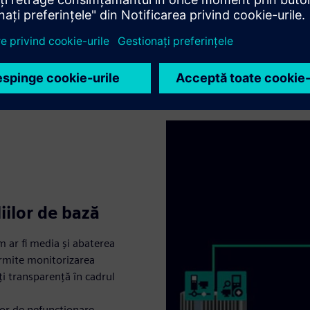
iilor de bază
um ar fi media și abaterea
ermite monitorizarea
i transparență în cadrul
lor de nefuncționare