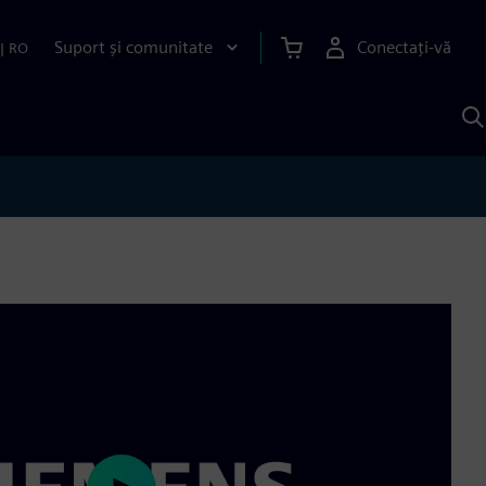
Suport și comunitate
Conectați-vă
|
RO
C
c
S