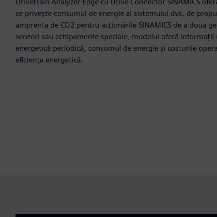
Drivetrain Analyzer Edge cu Drive Connector SINAMICS oferă
ce privește consumul de energie al sistemului dvs. de propul
amprenta de CO2 pentru acționările SINAMICS de a doua gen
senzori sau echipamente speciale, modelul oferă informații u
energetică periodică, consumul de energie și costurile ope
eficiența energetică.