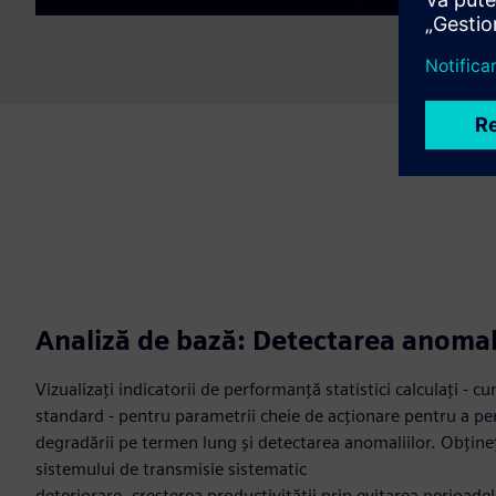
Analiză de bază: Detectarea anomal
Vizualizați indicatorii de performanță statistici calculați - c
standard - pentru parametrii cheie de acționare pentru a p
degradării pe termen lung și detectarea anomaliilor. Obțineț
sistemului de transmisie sistematic
deteriorare, creșterea productivității prin evitarea perioade