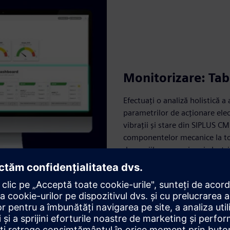
Monitorizare: Ta
Efectuați o analiză holistică 
parametrilor de acționare elec
vibrații și stare din SIPLUS C
componentelor mecanice la toa
domeniilor mecanice și electric