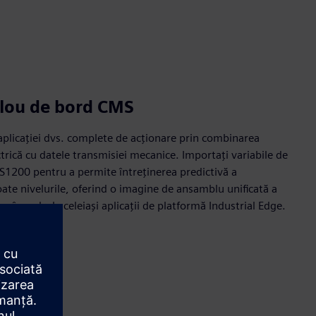
blou de bord CMS
a aplicației dvs. complete de acționare prin combinarea
trică cu datele transmisiei mecanice. Importați variabile de
MS1200 pentru a permite întreținerea predictivă a
te nivelurile, oferind o imagine de ansamblu unificată a
e în cadrul aceleiași aplicații de platformă Industrial Edge.