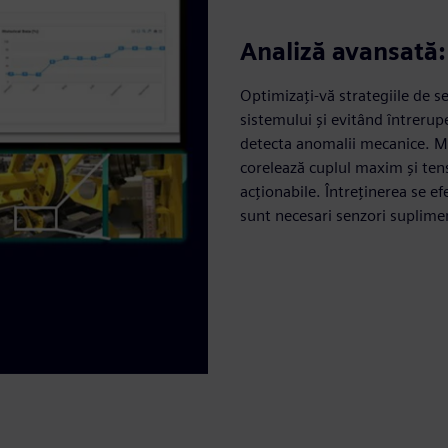
Analiză avansată:
Optimizați-vă strategiile de se
sistemului și evitând întrerup
detecta anomalii mecanice. M
corelează cuplul maxim și tens
acționabile. Întreținerea se e
sunt necesari senzori suplime