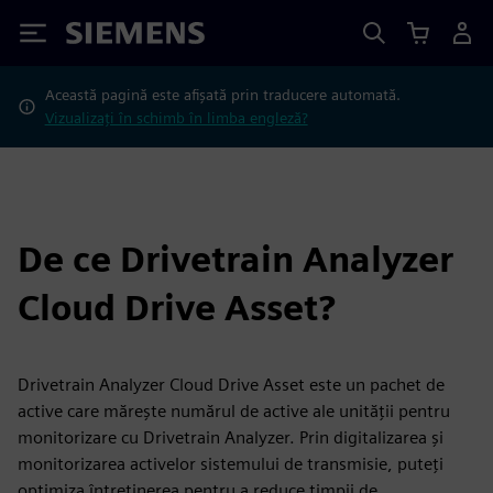
Siemens
Această pagină este afișată prin traducere automată.
Vizualizați în schimb în limba engleză?
De ce Drivetrain Analyzer
Cloud Drive Asset?
Drivetrain Analyzer Cloud Drive Asset este un pachet de
active care mărește numărul de active ale unității pentru
monitorizare cu Drivetrain Analyzer. Prin digitalizarea și
monitorizarea activelor sistemului de transmisie, puteți
optimiza întreținerea pentru a reduce timpii de