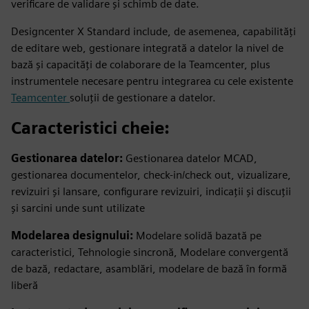
verificare de validare și schimb de date.
Designcenter X Standard include, de asemenea, capabilități
de editare web, gestionare integrată a datelor la nivel de
bază și capacități de colaborare de la Teamcenter, plus
instrumentele necesare pentru integrarea cu cele existente
Teamcenter
soluții de gestionare a datelor.
Caracteristici cheie:
Gestionarea datelor:
Gestionarea datelor MCAD,
gestionarea documentelor, check-in/check out, vizualizare,
revizuiri și lansare, configurare revizuiri, indicații și discuții
și sarcini unde sunt utilizate
Modelarea designului:
Modelare solidă bazată pe
caracteristici, Tehnologie sincronă, Modelare convergentă
de bază, redactare, asamblări, modelare de bază în formă
liberă