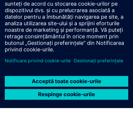
Platformă flexibilă cu diverse
suplimente
Brendan M., client de întreprindere
Citiți recenzia G2