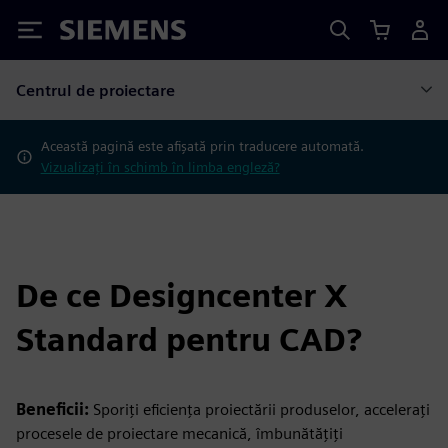
Siemens
Centrul de proiectare
Această pagină este afișată prin traducere automată.
Vizualizați în schimb în limba engleză?
De ce Designcenter X
Standard pentru CAD?
Beneficii:
Sporiți eficiența proiectării produselor, accelerați
procesele de proiectare mecanică, îmbunătățiți