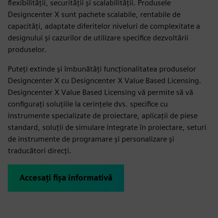
flexibilității, securității și scalabilității. Produsele
Designcenter X sunt pachete scalabile, rentabile de
capacități, adaptate diferitelor niveluri de complexitate a
designului și cazurilor de utilizare specifice dezvoltării
produselor.
Puteţi extinde şi îmbunătăţi funcţionalitatea produselor
Designcenter X cu Designcenter X Value Based Licensing.
Designcenter X Value Based Licensing vă permite să vă
configurați soluțiile la cerințele dvs. specifice cu
instrumente specializate de proiectare, aplicații de piese
standard, soluții de simulare integrate în proiectare, seturi
de instrumente de programare și personalizare și
traducători direcți.
Accesați fișa informativă