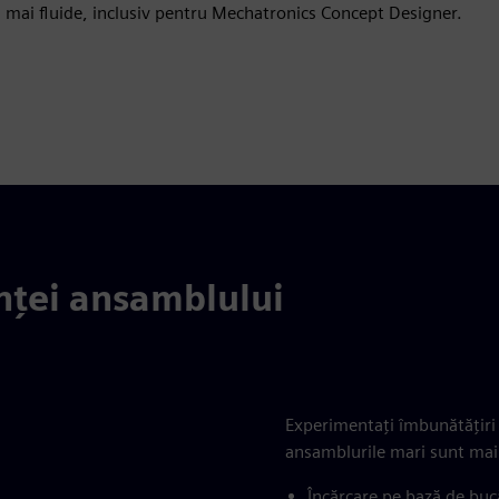
i mai fluide, inclusiv pentru Mechatronics Concept Designer.
nței ansamblului
Experimentați îmbunătățiri
ansamblurile mari sunt mai r
Încărcare pe bază de buc