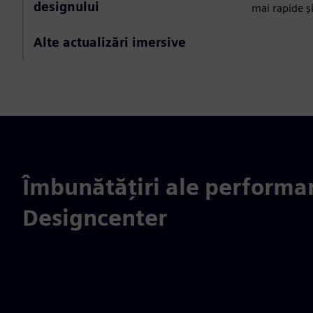
designului
mai rapide ș
Alte actualizări imersive
Îmbunătățiri ale performa
Designcenter