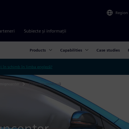
Region
arteneri
Subiecte și informații
Products
Capabilities
Case studies
ți în schimb în limba engleză?
esigncenter
Eliberare continuă
gncenter