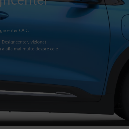
igncenter CAD.
n Designcenter, vizionați
u a afla mai multe despre cele