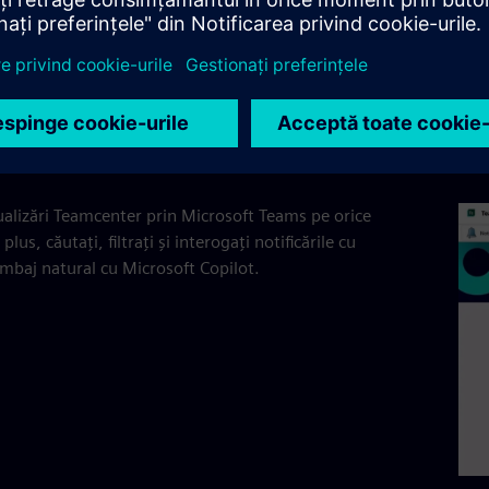
icări pentru mai mulți utilizat
ncenter
ualizări Teamcenter prin Microsoft Teams pe orice
 plus, căutați, filtrați și interogați notificările cu
imbaj natural cu Microsoft Copilot.