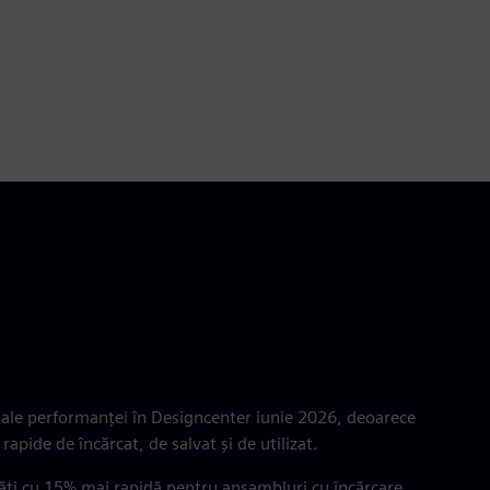
 ale performanței în Designcenter iunie 2026, deoarece
apide de încărcat, de salvat și de utilizat.
ăți cu 15% mai rapidă pentru ansambluri cu încărcare