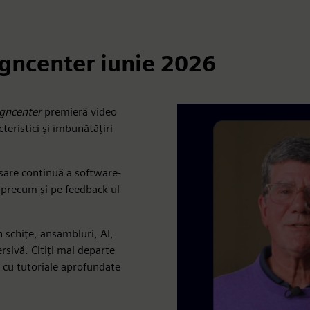
igncenter iunie 2026
igncenter
premieră video
teristici și îmbunătățiri
nsare continuă a software-
, precum și pe feedback-ul
n schițe, ansambluri, AI,
rsivă. Citiți mai departe
l cu tutoriale aprofundate