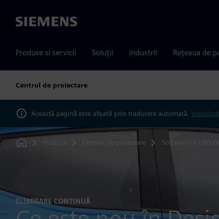
Siemens
Produse si servicii
Soluții
Industrii
Rețeaua de p
Centrul de proiectare
Această pagină este afișată prin traducere automată.
Vizualiza
Produse
Centrul de proiectare
Software-ul CAD D
Home
ELIBERARE CONTINUĂ
Ce este nou în Desi