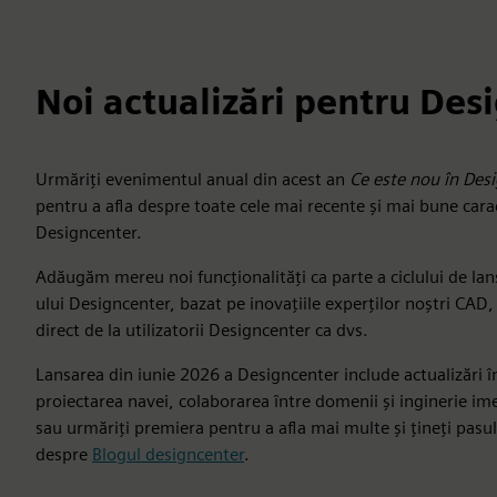
Noi actualizări pentru Des
Urmăriți evenimentul anual din acest an
Ce este nou în Des
pentru a afla despre toate cele mai recente și mai bune carac
Designcenter.
Adăugăm mereu noi funcționalități ca parte a ciclului de la
ului Designcenter, bazat pe inovațiile experților noștri CAD
direct de la utilizatorii Designcenter ca dvs.
Lansarea din iunie 2026 a Designcenter include actualizări î
proiectarea navei, colaborarea între domenii și inginerie ime
sau urmăriți premiera pentru a afla mai multe și țineți pasu
despre
Blogul designcenter
.