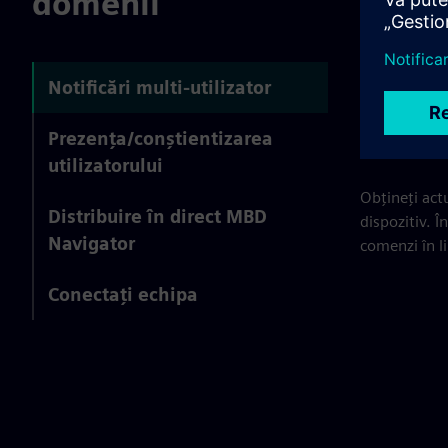
domenii
Notif
Notificări multi-utilizator
Desig
Prezența/conștientizarea
utilizatorului
Obțineți act
Distribuire în direct MBD
dispozitiv. În
Navigator
comenzi în l
Conectați echipa