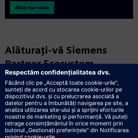
Aflați mai multe
Alăturați-vă Siemens
Partner Ecosystem
Ecosistemul Partener Industrial vă așteaptă. Contactați-ne
la
industrymarketing.sg@siemens.com
pentru a afla mai
multe despre cum puteți beneficia ca partener.
Împreună putem face față provocărilor de mâine!
Deveniți partener Digital Industries