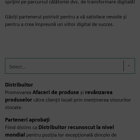
sprijini pe parcursul călătoriei dvs. de transformare digitală!
Găsiți partenerul potrivit pentru a vă satisface nevoile și
pentru a crea împreună un viitor digital de succes.
Select...
Distribuitor
Promovarea
Afaceri de produse
și
revânzarea
produselor
către clienții locali prin menținerea stocurilor
stocate.
Parteneri aprobați
Fiind distins ca
Distribuitor recunoscut la nivel
mondial
pentru poziția lor excepțională dincolo de