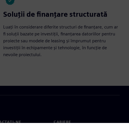
Soluții de finanțare structurată
Luați în considerare diferite structuri de finanțare, cum ar
fi soluții bazate pe investiții, finanțarea datoriilor pentru
proiecte sau modele de leasing și împrumut pentru
investiții în echipamente și tehnologie, în funcție de
nevoile proiectului.
ACTAȚI-NE
CARIERE