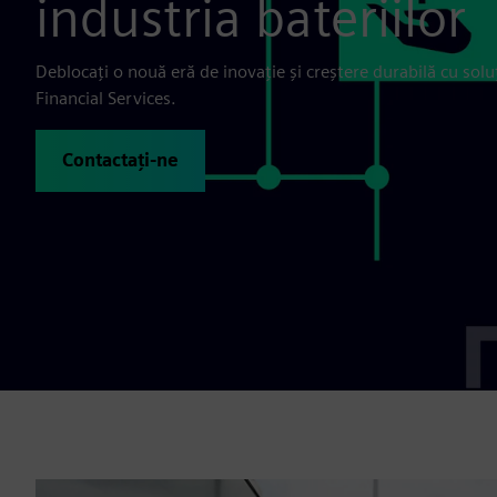
industria bateriilor
Deblocați o nouă eră de inovație și creștere durabilă cu solu
Financial Services.
Contactați-ne