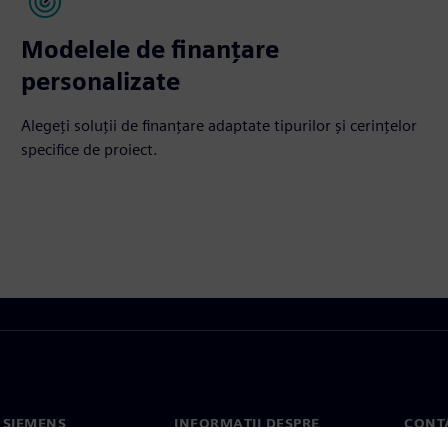
Modelele de finanțare
personalizate
Alegeți soluții de finanțare adaptate tipurilor și cerințelor
specifice de proiect.
 SIEMENS
INFORMAȚII DESPRE
CONT
COMPANIE