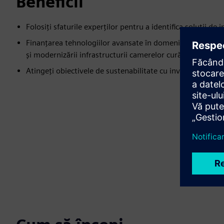
Beneficii
Folosiți sfaturile experților pentru a identifica soluții de 
Finanţarea tehnologiilor avansate în domeniul producţiei,
şi modernizării infrastructurii camerelor curăţe/uscate
Atingeți obiectivele de sustenabilitate cu investiții tehno