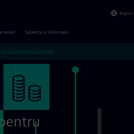
Region
arteneri
Subiecte și informații
ți în schimb în limba engleză?
 pentru