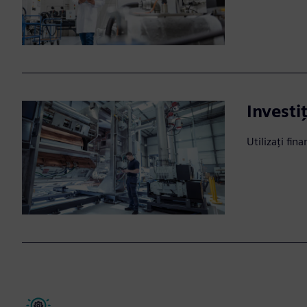
Investiț
Utilizați fin