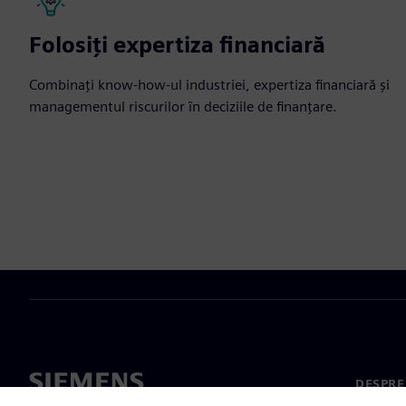
Folosiți expertiza financiară
Combinați know-how-ul industriei, expertiza financiară și
managementul riscurilor în deciziile de finanțare.
DESPRE