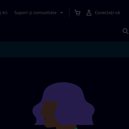
Suport și comunitate
Conectați-vă
|
RO
C
c
S