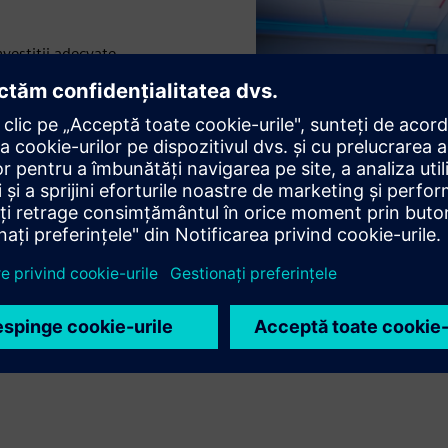
investiții adecvate
 construcţiilor, siguranţei
logice sigure pentru viitor