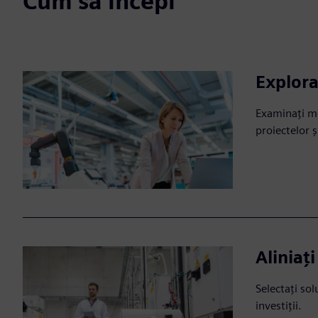
Cum să începi
Explora
Examinați mod
proiectelor 
Aliniați
Selectați sol
investiții.