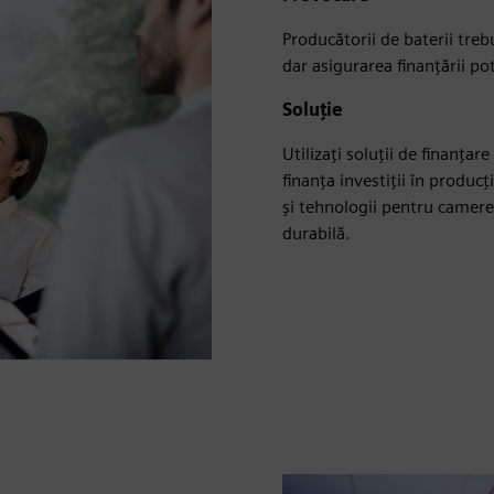
Producătorii de baterii treb
dar asigurarea finanțării po
Soluție
Utilizați soluții de finanța
finanța investiții în producț
și tehnologii pentru camere 
durabilă.