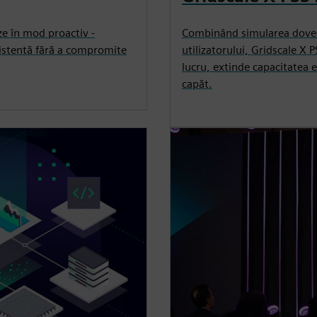
eze în mod proactiv -
Combinând simularea dovedi
xistentă fără a compromite
utilizatorului, Gridscale X P
lucru, extinde capacitatea e
capăt.