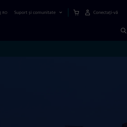
Suport și comunitate
Conectați-vă
|
RO
C
c
S