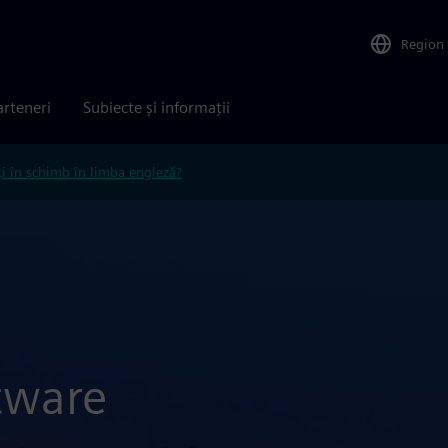
Region
arteneri
Subiecte și informații
ți în schimb în limba engleză?
tware