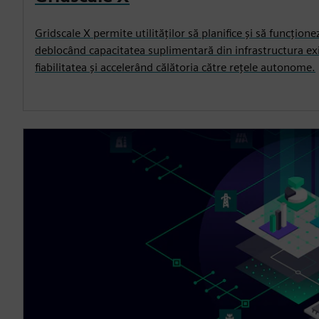
Gridscale X permite utilităților să planifice și să funcțion
deblocând capacitatea suplimentară din infrastructura e
fiabilitatea și accelerând călătoria către rețele autonome.