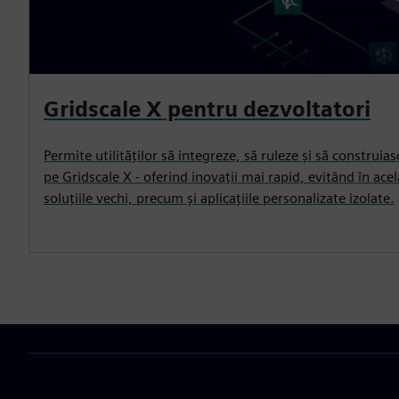
Gridscale X pentru dezvoltatori
Permite utilităților să integreze, să ruleze și să construiasc
pe Gridscale X - oferind inovații mai rapid, evitând în acel
soluțiile vechi, precum și aplicațiile personalizate izolate.