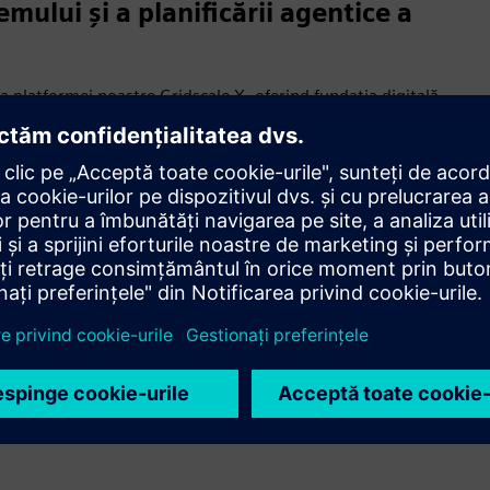
mului și a planificării agentice a
platformei noastre Gridscale X, oferind fundația digitală
ză mai mare și o complexitate crescândă la scară.
a transmisiei, extinzând aceleași principii unificate ale
SS E pe Gridscale X - deblocând viitorul planificării agentice
rat pe scară largă ca reper global pentru planificarea
zate pe AI și a unei experiențe moderne pentru utilizatori,
tea în creștere, să lucreze mai rapid sub presiunea din ce în
 eră a planificării transmisiei.