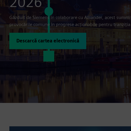
2026
Găzduit de Siemens în colaborare cu Alliander, acest summit
provocările comune în progrese acționabile pentru tranziția
Descarcă cartea electronică