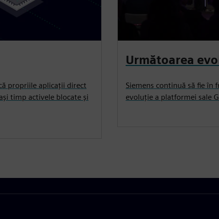
Următoarea evol
ă propriile aplicații direct
Siemens continuă să fie în
ași timp activele blocate și
evoluție a platformei sale