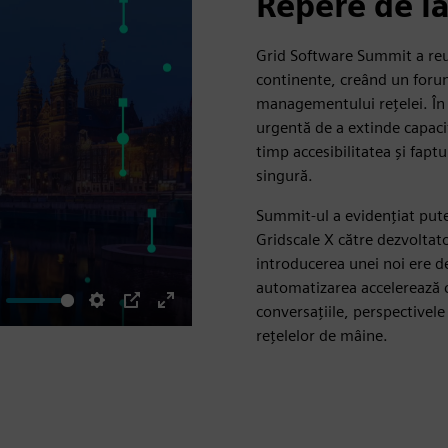
Repere de l
Grid Software Summit a reun
continente, creând un foru
managementului rețelei. În f
urgentă de a extinde capacit
timp accesibilitatea și fapt
singură.
Summit-ul a evidențiat puter
Gridscale X către dezvoltat
introducerea unei noi ere de
automatizarea accelerează c
conversațiile, perspectivele
ute
Settings
PIP
Enter
rețelelor de mâine.
fullscreen