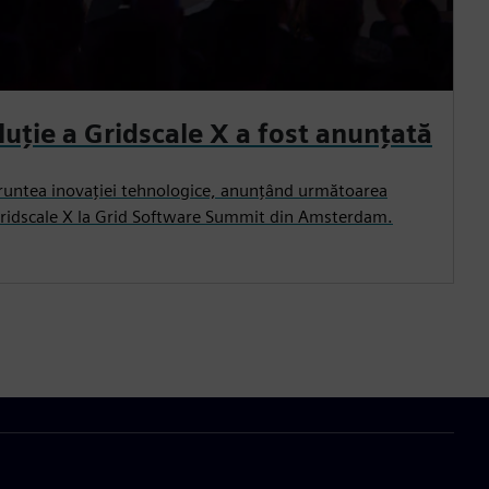
uție a Gridscale X a fost anunțată
 fruntea inovației tehnologice, anunțând următoarea
 Gridscale X la Grid Software Summit din Amsterdam.