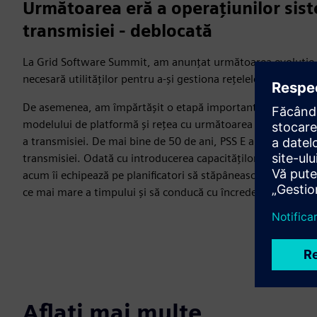
Următoarea eră a operațiunilor siste
transmisiei - deblocată
La Grid Software Summit, am anunțat următoarea evoluție a 
necesară utilităților pentru a-și gestiona rețelele cu o vite
De asemenea, am împărtășit o etapă importantă în planificare
modelului de platformă și rețea cu următoarea generație de P
a transmisiei. De mai bine de 50 de ani, PSS E a fost conside
transmisiei. Odată cu introducerea capacităților agentice ba
acum îi echipează pe planificatori să stăpânească complexita
ce mai mare a timpului și să conducă cu încredere următoarea
Aflați mai multe