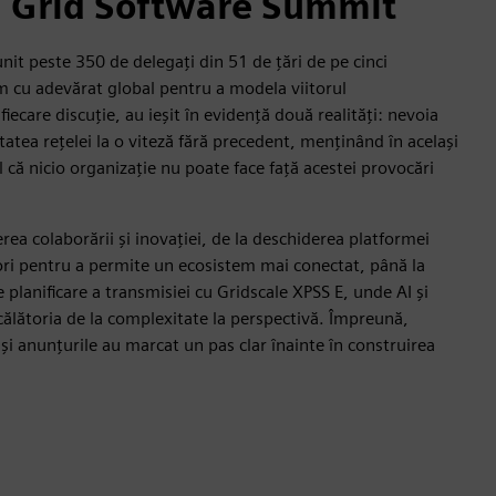
a Grid Software Summit
it peste 350 de delegați din 51 de țări de pe cinci
m cu adevărat global pentru a modela viitorul
iecare discuție, au ieșit în evidență două realități: nevoia
atea rețelei la o viteză fără precedent, menținând în același
ul că nicio organizație nu poate face față acestei provocări
ea colaborării și inovației, de la deschiderea platformei
ori pentru a permite un ecosistem mai conectat, până la
 planificare a transmisiei cu Gridscale XPSS E, unde AI și
ălătoria de la complexitate la perspectivă. Împreună,
 și anunțurile au marcat un pas clar înainte în construirea