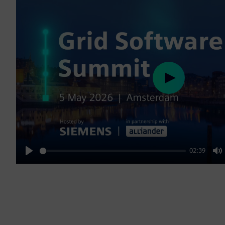
Play
02:39
Play
M