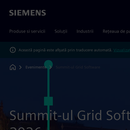
Siemens
Produse si servicii
Soluții
Industrii
Rețeaua de p
Această pagină este afișată prin traducere automată.
Vizualiza
Evenimente
Summit-ul Grid Software
Home
Summit-ul Grid Sof