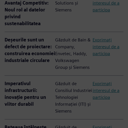
Avantaj Competitiv:
Solutions și
interesul de a
Noul rol al datelor
Siemens
participa
privind
sustenabilitatea
Deșeurile sunt un
Găzduit de Bain &
Exprimați
defect de proiectare:
Company,
interesul de a
construirea economiei
Envetec, Haddy,
participa
industriale circulare
Volkswagen
Group și Siemens
Imperativul
Găzduit de
Exprimați
infrastructurii:
Consiliul Industriei
interesul de a
inovație pentru un
Tehnologiei
participa
viitor durabil
Informației (ITI) și
Siemens
Rețeaua întâlnește
Găzduit de
Exprimați