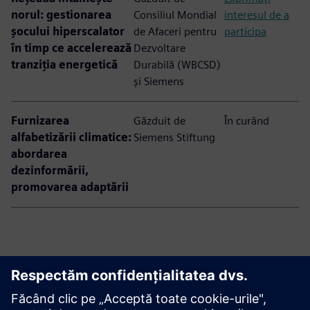
norul: gestionarea
Consiliul Mondial
interesul de a
șocului hiperscalator
de Afaceri pentru
participa
în timp ce accelerează
Dezvoltare
tranziția energetică
Durabilă (WBCSD)
și Siemens
Furnizarea
Găzduit de
În curând
alfabetizării climatice:
Siemens Stiftung
abordarea
dezinformării,
promovarea adaptării