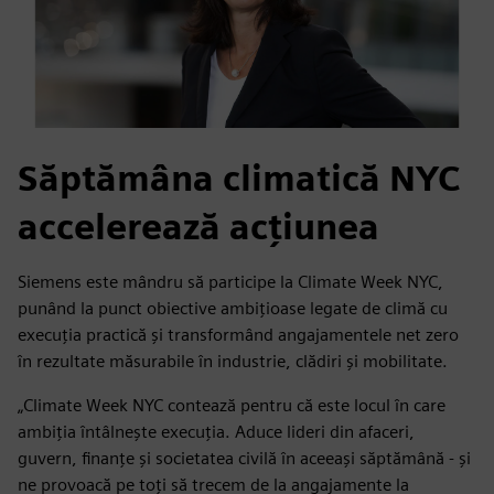
Săptămâna climatică NYC
accelerează acțiunea
Siemens este mândru să participe la Climate Week NYC,
punând la punct obiective ambițioase legate de climă cu
execuția practică și transformând angajamentele net zero
în rezultate măsurabile în industrie, clădiri și mobilitate.
„Climate Week NYC contează pentru că este locul în care
ambiția întâlnește execuția. Aduce lideri din afaceri,
guvern, finanțe și societatea civilă în aceeași săptămână - și
ne provoacă pe toți să trecem de la angajamente la