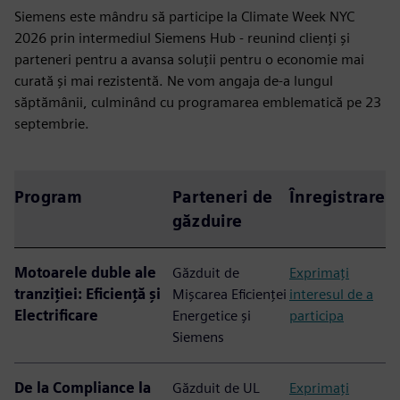
Siemens este mândru să participe la Climate Week NYC
2026 prin intermediul Siemens Hub - reunind clienți și
parteneri pentru a avansa soluții pentru o economie mai
curată și mai rezistentă. Ne vom angaja de-a lungul
săptămânii, culminând cu programarea emblematică pe 23
septembrie.
Program
Parteneri de
Înregistrare
găzduire
Motoarele duble ale
Găzduit de
Exprimați
tranziției: Eficiență și
Mișcarea Eficienței
interesul de a
Electrificare
Energetice și
participa
Siemens
De la Compliance la
Găzduit de UL
Exprimați