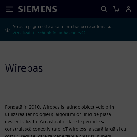
Siemens
Această pagină este afișată prin traducere automată.
Vizualizați în schimb în limba engleză?
Wirepas
Fondată în 2010, Wirepas își atinge obiectivele prin
utilizarea tehnologiei și algoritmilor unici de plasă
descentralizată. Această abordare le permite să
construiască conectivitate IoT wireless la scară largă și cu
costuri reduse, care rămâne fiabilă chiar și în medii