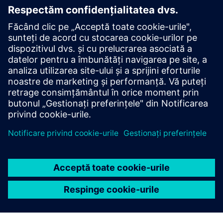
Wirepas 2.4GHz Mesh
Implementați aplicații IoT cu rază scurtă de acțiune la
prețuri accesibile, masive și de înaltă densitate, cu
performanțe fără precedent.
Aflați mai multe