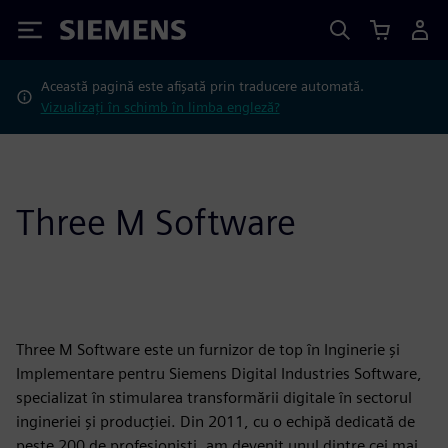
Siemens
Această pagină este afișată prin traducere automată.
Vizualizați în schimb în limba engleză?
Three M Software
Three M Software este un furnizor de top în Inginerie și
Implementare pentru Siemens Digital Industries Software,
specializat în stimularea transformării digitale în sectorul
ingineriei și producției. Din 2011, cu o echipă dedicată de
peste 200 de profesioniști, am devenit unul dintre cei mai