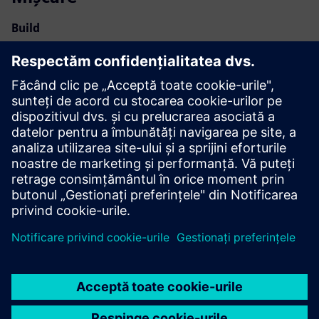
Build
Extinde sau construiește pe un produs/soluție Siemens
Xcelerator prin crearea unui produs nou sau creează o nouă
soluție pentru clienți prin integrarea produsului Siemens
Xcelerator și a produsului propriu
Service
Oferă un serviciu pentru un produs/soluție Siemens
Xcelerator care ajută clientul să îl implementeze, să îl
integreze, să îl opereze sau să îl întrețină