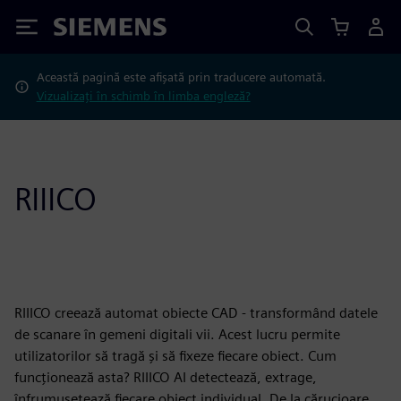
Siemens
Această pagină este afișată prin traducere automată.
Vizualizați în schimb în limba engleză?
RIIICO
RIIICO creează automat obiecte CAD - transformând datele
de scanare în gemeni digitali vii. Acest lucru permite
utilizatorilor să tragă și să fixeze fiecare obiect. Cum
funcționează asta? RIIICO AI detectează, extrage,
înfrumusețează fiecare obiect individual. De la cărucioare