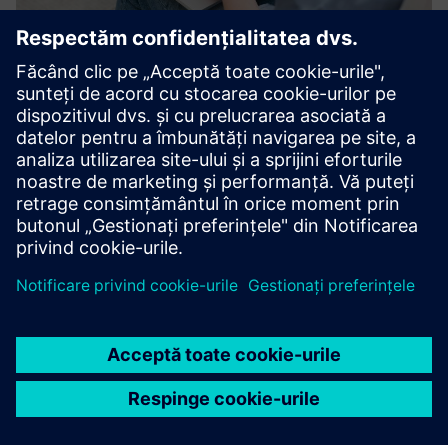
3D Data Manager by RIIICO
Managerul de date 3D RIIICO este poarta de acces către
date de realitate compatibile cu CAD - integrându-se
perfect cu fluxurile de lucru de simulare și planificare
stabilite.
Aflați mai multe