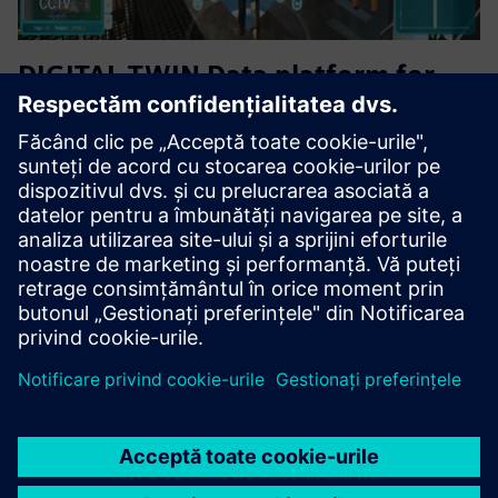
DIGITAL TWIN Data platform for
Plants
Platforma DT Data oferă o coloană de date unificată
optimizată pentru DX la nivelul întregii fabrici. Platforma
îmbunătățește în mod colectiv fiabilitatea, eficiența,
siguranța și conștientizarea situației, permițând
monitorizare ...
Aflați mai multe