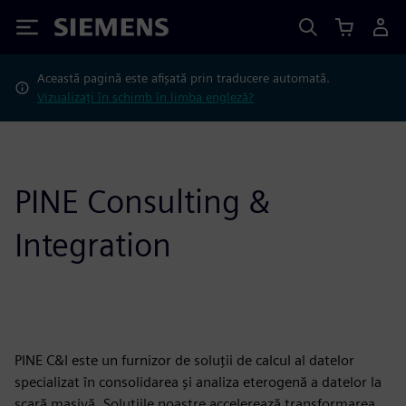
Siemens
Această pagină este afișată prin traducere automată.
Vizualizați în schimb în limba engleză?
PINE Consulting &
Integration
PINE C&I este un furnizor de soluții de calcul al datelor
specializat în consolidarea și analiza eterogenă a datelor la
scară masivă. Soluțiile noastre accelerează transformarea