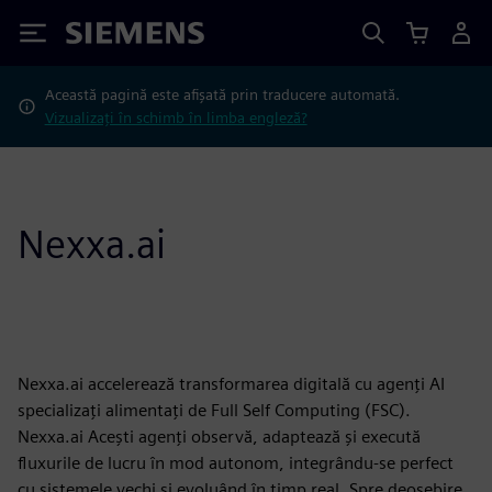
Siemens
Această pagină este afișată prin traducere automată.
Vizualizați în schimb în limba engleză?
Nexxa.ai
Nexxa.ai accelerează transformarea digitală cu agenți AI
specializați alimentați de Full Self Computing (FSC).
Nexxa.ai Acești agenți observă, adaptează și execută
fluxurile de lucru în mod autonom, integrându-se perfect
cu sistemele vechi și evoluând în timp real. Spre deosebire