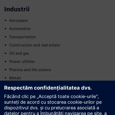
Industrii
Aerospace
Automotive
Transportation
Construction and real estate
Oil and gas
Power utilities
Pharma and life science
Metals
Commercial buildings
Mișcare
Service