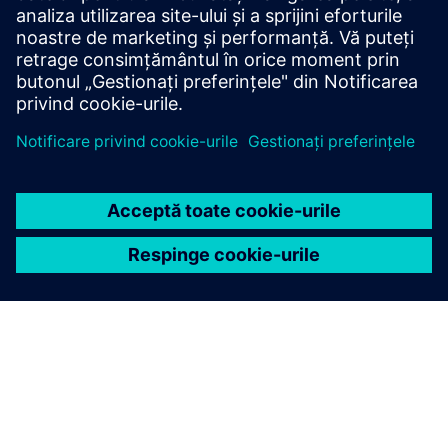
Oferă un serviciu pentru un produs/soluție Siemens
Xcelerator care ajută clientul să îl implementeze, să îl
integreze, să îl opereze sau să îl întrețină