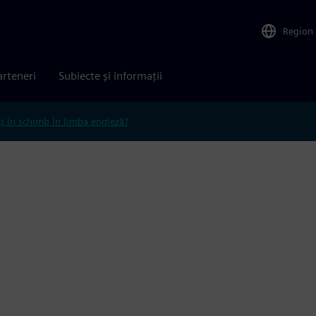
Region
arteneri
Subiecte și informații
ți în schimb în limba engleză?