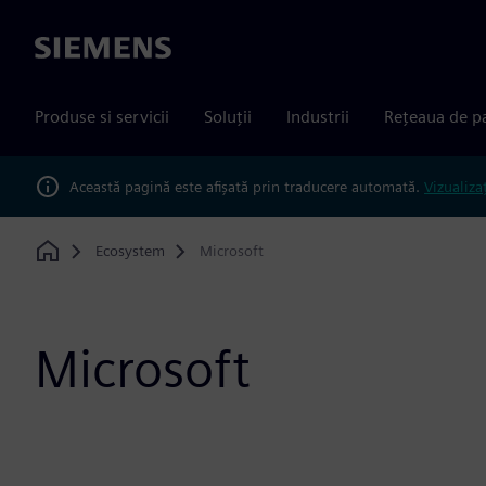
Siemens
Produse si servicii
Soluții
Industrii
Rețeaua de p
Această pagină este afișată prin traducere automată.
Vizualiza
Ecosystem
Microsoft
Home
Microsoft