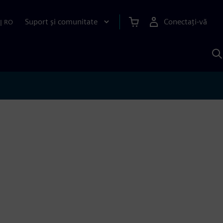
Suport și comunitate
Conectați-vă
|
RO
C
c
S