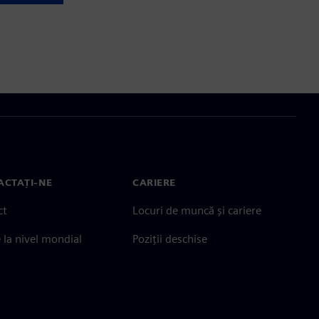
ACTAȚI-NE
CARIERE
ct
Locuri de muncă și cariere
e la nivel mondial
Poziții deschise