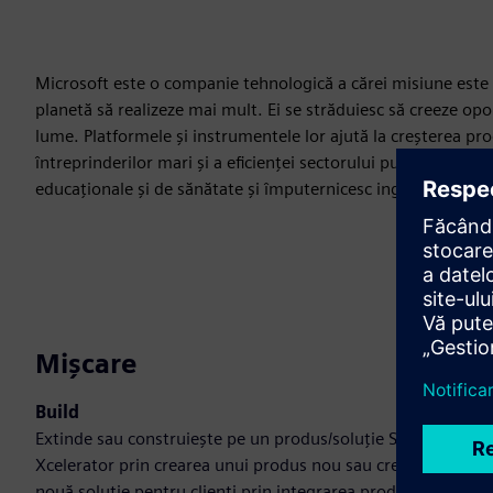
Microsoft este o companie tehnologică a cărei misiune este d
planetă să realizeze mai mult. Ei se străduiesc să creeze opor
lume. Platformele și instrumentele lor ajută la creșterea prod
întreprinderilor mari și a eficienței sectorului public. De as
educaționale și de sănătate și împuternicesc ingeniozitate
Mișcare
Build
Extinde sau construiește pe un produs/soluție Siemens
Xcelerator prin crearea unui produs nou sau creează o
nouă soluție pentru clienți prin integrarea produsului