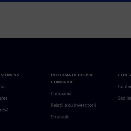
 SIEMENS
INFORMAȚII DESPRE
CONT
COMPANIE
noi
Conta
Compania
erea
Sediil
Relațiile cu investitorii
presă
Strategie