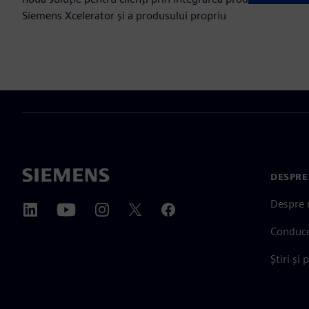
Siemens Xcelerator și a produsului propriu
DESPRE
Despre 
Conduc
Știri și 