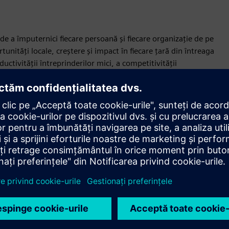
e a împuternici fiecare persoană și fiecare organizație de pe
tunități locale, creștere și impact în fiecare țară din întreaga
uctivității întreprinderilor mici, a competitivității
emenea, sprijină noile startup-uri, îmbunătățesc rezultatele
a umană.