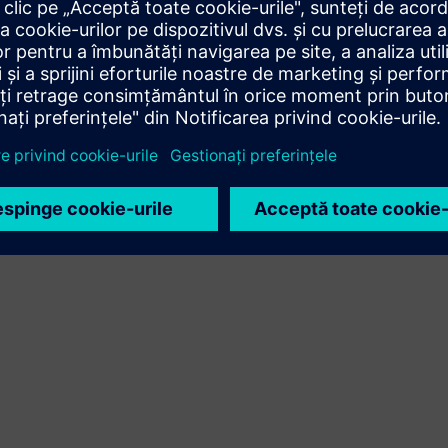
Mișcare
Build
Extinde sau construiește pe un produs/soluție Siemens
Xcelerator prin crearea unui produs nou sau creează o
nouă soluție pentru clienți prin integrarea produsului
Siemens Xcelerator și a produsului propriu