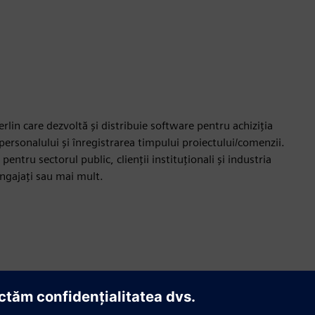
n care dezvoltă și distribuie software pentru achiziția
ersonalului și înregistrarea timpului proiectului/comenzii.
ntru sectorul public, clienții instituționali și industria
ngajați sau mai mult.