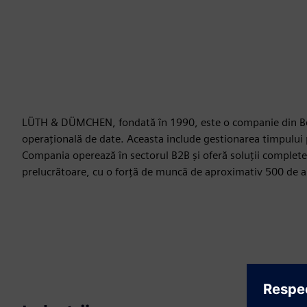
LÜTH & DÜMCHEN, fondată în 1990, este o companie din Berli
operațională de date. Aceasta include gestionarea timpului p
Compania operează în sectorul B2B și oferă soluții complete pe
prelucrătoare, cu o forță de muncă de aproximativ 500 de a