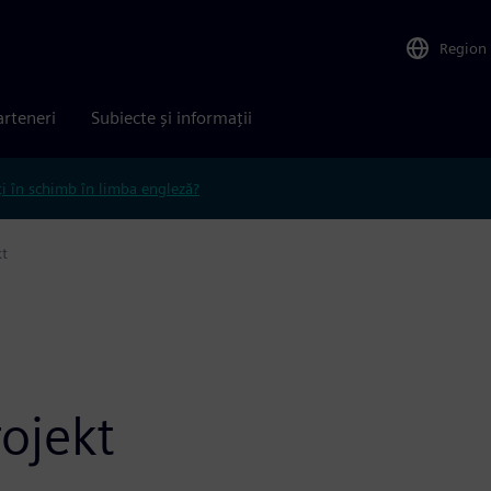
Region
arteneri
Subiecte și informații
ți în schimb în limba engleză?
t
ojekt