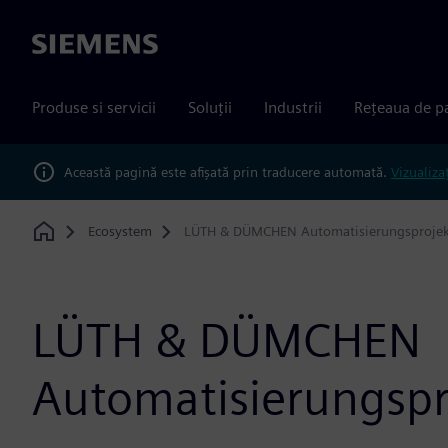
Siemens
Produse si servicii
Soluții
Industrii
Rețeaua de p
Această pagină este afișată prin traducere automată.
Vizualiza
Ecosystem
LÜTH & DÜMCHEN Automatisierungsprojek
Home
LÜTH & DÜMCHEN
Automatisierungspr