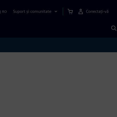
Suport și comunitate
Conectați-vă
|
RO
C
c
S