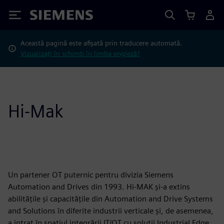
Siemens
Această pagină este afișată prin traducere automată.
Vizualizați în schimb în limba engleză?
Hi-Mak
Un partener OT puternic pentru divizia Siemens
Automation and Drives din 1993. Hi-MAK și-a extins
abilitățile și capacitățile din Automation and Drive Systems
and Solutions în diferite industrii verticale și, de asemenea,
a intrat în spațiul integrării IT/OT cu soluții Industrial Edge,