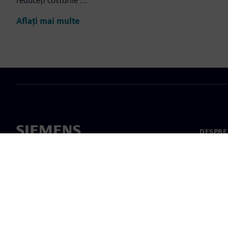
reduceți costurile ...
Aflați mai multe
DESPRE
Despre 
Conduc
Știri și 