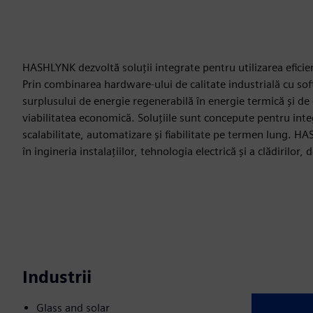
HASHLYNK dezvoltă soluții integrate pentru utilizarea efici
Prin combinarea hardware-ului de calitate industrială cu s
surplusului de energie regenerabilă în energie termică și de c
viabilitatea economică. Soluțiile sunt concepute pentru integ
scalabilitate, automatizare și fiabilitate pe termen lung. HA
în ingineria instalațiilor, tehnologia electrică și a clădirilor
Industrii
Glass and solar