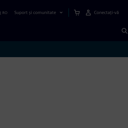
Suport și comunitate
Conectați-vă
|
RO
C
c
S