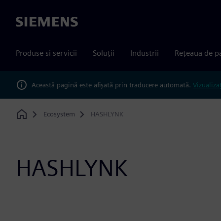
Siemens
Produse si servicii
Soluții
Industrii
Rețeaua de p
Această pagină este afișată prin traducere automată.
Vizualiza
Ecosystem
HASHLYNK
Home
HASHLYNK