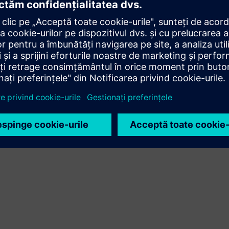
Extinde sau construiește pe un produs/soluție Siemens
Xcelerator prin crearea unui produs nou sau creează o
nouă soluție pentru clienți prin integrarea produsului
Siemens Xcelerator și a produsului propriu