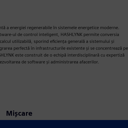
entă a energiei regenerabile în sistemele energetice moderne.
oftware-ul de control inteligent, HASHLYNK permite conversia
alcul utilizabilă, sporind eficiența generală a sistemului și
rarea perfectă în infrastructurile existente și se concentrează pe
SHLYNK este construit de o echipă interdisciplinară cu expertiză
, dezvoltarea de software și administrarea afacerilor.
Mișcare
Build