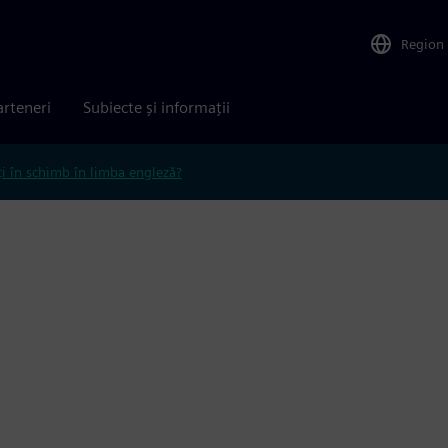
Region
arteneri
Subiecte și informații
ți în schimb în limba engleză?