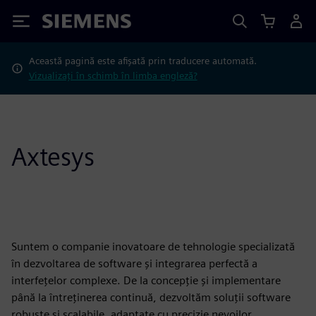
Siemens
Această pagină este afișată prin traducere automată.
Vizualizați în schimb în limba engleză?
Axtesys
Suntem o companie inovatoare de tehnologie specializată
în dezvoltarea de software și integrarea perfectă a
interfețelor complexe. De la concepție și implementare
până la întreținerea continuă, dezvoltăm soluții software
robuste și scalabile, adaptate cu precizie nevoilor