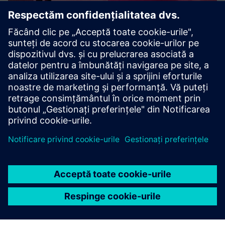
SPC intruder detection
Sistemul de detectare a intrușilor SPC de la acre security
oferă soluții de securitate robuste și fiabile. Acest sistem
puternic vă protejează afacerea și activele cu funcționalitate
inovatoare de gestionare a alarmelor. Aveți înc...
Aflați mai multe