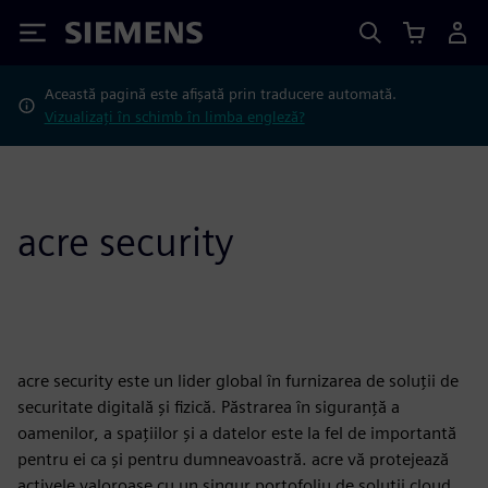
Siemens
Această pagină este afișată prin traducere automată.
Vizualizați în schimb în limba engleză?
acre security
acre security este un lider global în furnizarea de soluții de
securitate digitală și fizică. Păstrarea în siguranță a
oamenilor, a spațiilor și a datelor este la fel de importantă
pentru ei ca și pentru dumneavoastră. acre vă protejează
activele valoroase cu un singur portofoliu de soluții cloud,