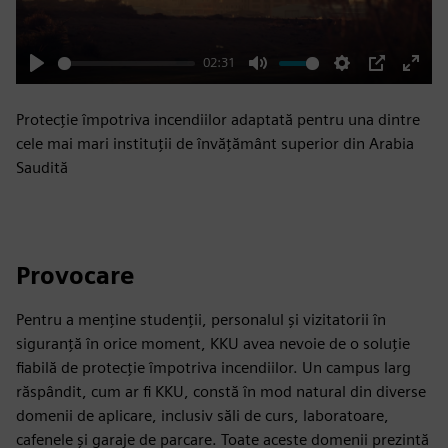
02:31
Play
Mute
Settings
PIP
Enter
fulls
Protecție împotriva incendiilor adaptată pentru una dintre
cele mai mari instituții de învățământ superior din Arabia
Saudită
Provocare
Pentru a menține studenții, personalul și vizitatorii în
siguranță în orice moment, KKU avea nevoie de o soluție
fiabilă de protecție împotriva incendiilor. Un campus larg
răspândit, cum ar fi KKU, constă în mod natural din diverse
domenii de aplicare, inclusiv săli de curs, laboratoare,
cafenele și garaje de parcare. Toate aceste domenii prezintă