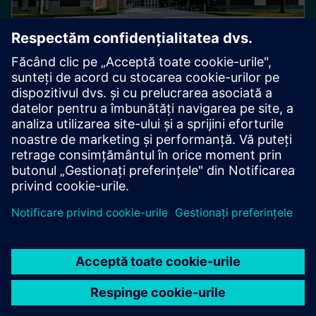
STUDIU DE CAZ
Pine Grove Middle School
Statele Unite ale Americii
Școala Gimnazială Pine Grove a îmbunătățit eficiența
energetică a clădirilor sale cu tehnologia Siemens,
economisind aproximativ 500.000 de dolari în costuri
anuale de energie pe care îi pot investi în
îmbunătățirea mediului educațional sprijinind mai bine
elevii.