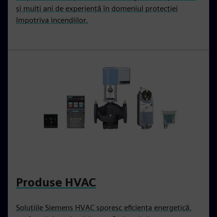
și mulți ani de experiență în domeniul protecției
împotriva incendiilor.
Produse HVAC
Soluțiile Siemens HVAC sporesc eficiența energetică,