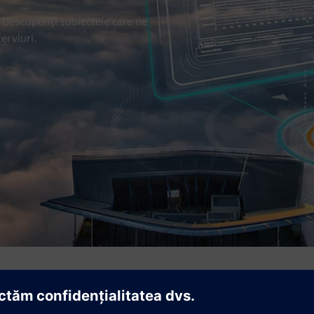
 Descoperiți subiectele care ne
erviuri.