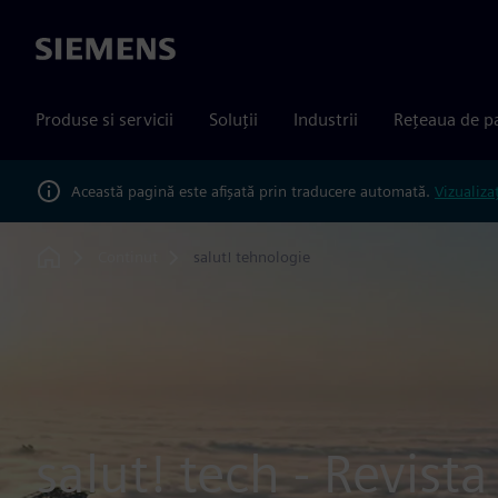
Siemens
Produse si servicii
Soluții
Industrii
Rețeaua de p
Această pagină este afișată prin traducere automată.
Vizualiza
Continut
salut! tehnologie
Home
salut! tech - Revist