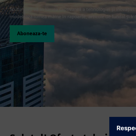
Scufundați-vă în lumea captivantă a tehnologiei și inovației.
modelează lumea mâine în rapoarte, articole de fundal și int
Aboneaza-te