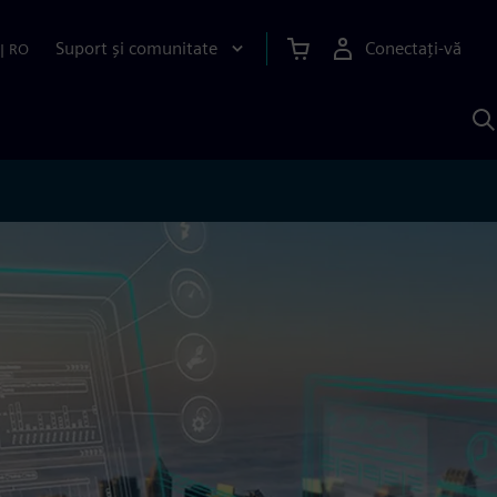
Suport și comunitate
Conectați-vă
|
RO
C
c
S