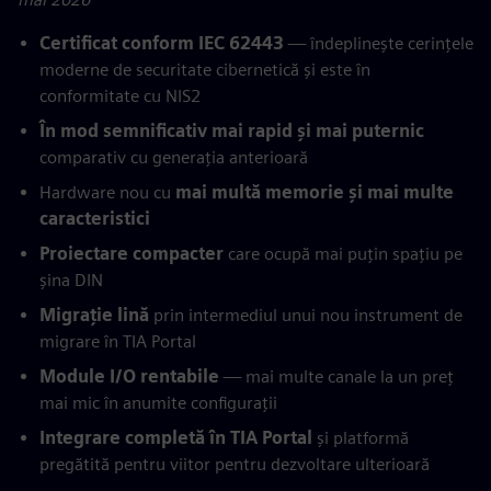
Certificat conform IEC 62443
— îndeplinește cerințele
moderne de securitate cibernetică și este în
conformitate cu NIS2
În mod semnificativ mai rapid și mai puternic
comparativ cu generația anterioară
Hardware nou cu
mai multă memorie și mai multe
caracteristici
Proiectare compacter
care ocupă mai puțin spațiu pe
șina DIN
Migrație lină
prin intermediul unui nou instrument de
migrare în TIA Portal
Module I/O rentabile
— mai multe canale la un preț
mai mic în anumite configurații
Integrare completă în TIA Portal
și platformă
pregătită pentru viitor pentru dezvoltare ulterioară