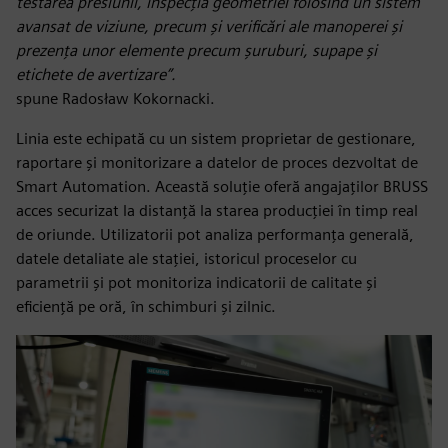
testarea presiunii, inspecția geometriei folosind un sistem
avansat de viziune, precum și verificări ale manoperei și
prezența unor elemente precum șuruburi, supape și
etichete de avertizare”.
spune Radosław Kokornacki.
Linia este echipată cu un sistem proprietar de gestionare,
raportare și monitorizare a datelor de proces dezvoltat de
Smart Automation. Această soluție oferă angajaților BRUSS
acces securizat la distanță la starea producției în timp real
de oriunde. Utilizatorii pot analiza performanța generală,
datele detaliate ale stației, istoricul proceselor cu
parametrii și pot monitoriza indicatorii de calitate și
eficiență pe oră, în schimburi și zilnic.