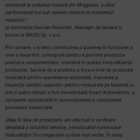
existentă la unitatea noastră din Mrągowo, a cărei
performanță era sub nevoile noastre la momentul
respectiv”.
își amintește Damian Rowiński, Manager de lansare și
proces la BRUSS Sp. z o.o.
Prin urmare, s-a decis construirea și punerea în funcțiune a
unei a doua linii, concepută pentru a permite producția
precisă a componentelor, crescând în același timp eficiența
producției. Sarcina de a proiecta și livra o linie de producție
modulară pentru asamblarea automată, marcarea și
inspecția calității capacelor pentru motoarele pe benzină cu
trei și patru cilindri a fost încredințată Smart Automation, o
companie specializată în automatizarea și robotizarea
proceselor industriale.
„Deja în faza de proiectare, am efectuat o verificare
detaliată a soluțiilor tehnice, introducând numeroase
îmbunătățiri în comparație cu linia mai veche. În noua