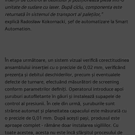
unitate de sudare cu laser. După ciclu, componenta este
returnată în sistemul de transport al paleților,”
explică Radosław Kokornacki, șef de automatizare la Smart
Automation.
În etapa următoare, un sistem vizual verifică corectitudinea
ansamblului inserției cu o precizie de 0,02 mm, verificând
prezența și debitul deschiderilor, precum și eventualele
defecte de turnare, efectuând măsurători de screening
conform parametrilor definiți. Operatorul introduce apoi
șuruburi autofiletante în găuri și instalează supapele de
control al presiunii. În cele din urmă, șuruburile sunt
strânse automat și planeitatea capacului este măsurată cu
o precizie de 0,01 mm. După acești pași, produsul este
aproape complet - rămâne doar instalarea sigiliilor. Cu
toate acestea, acesta nu este încă sfârșitul procesului de