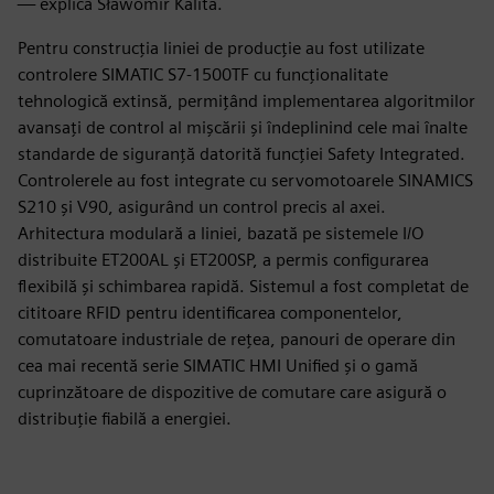
— explică Sławomir Kalita.
Pentru construcția liniei de producție au fost utilizate
controlere SIMATIC S7-1500TF cu funcționalitate
tehnologică extinsă, permițând implementarea algoritmilor
avansați de control al mișcării și îndeplinind cele mai înalte
standarde de siguranță datorită funcției Safety Integrated.
Controlerele au fost integrate cu servomotoarele SINAMICS
S210 și V90, asigurând un control precis al axei.
Arhitectura modulară a liniei, bazată pe sistemele I/O
distribuite ET200AL și ET200SP, a permis configurarea
flexibilă și schimbarea rapidă. Sistemul a fost completat de
cititoare RFID pentru identificarea componentelor,
comutatoare industriale de rețea, panouri de operare din
cea mai recentă serie SIMATIC HMI Unified și o gamă
cuprinzătoare de dispozitive de comutare care asigură o
distribuție fiabilă a energiei.