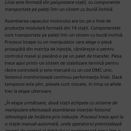
Linia este formată din paisprezece stații, cu componente
transportate pe paleți într-un sistem cu buclă închisă.
Asamblarea capacului motorului are loc pe o linie de
producție modulară formată din 14 stații. Componentele
sunt transportate pe paleți într-un sistem cu buclă închisă.
Procesul începe cu un manipulator care alege o piesă
proaspătă din matrița de injecție, cântărește-o pentru
controlul masei și plasând-o pe un palet de transfer. Piesa
trece apoi printr-un sistem de stabilizare termică pentru
răcire controlată și este marcată cu un cod DMC unic.
Sistemul monitorizează continuu performanța liniei. Dacă
tamponul este plin, piesele sunt stocate, în timp ce altele
trec la etape ulterioare.
„În etapa următoare, două stații echipate cu sisteme de
manipulare efectuează asamblarea inserției folosind
tehnologia de încălzire prin inducție. Procesul trece apoi la
o stație manual-automată, unde operatorul preinstalează
inserții de control al debitului și poziționează piesa într-o