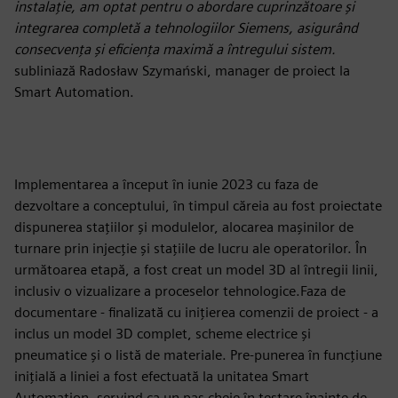
instalație, am optat pentru o abordare cuprinzătoare și
integrarea completă a tehnologiilor Siemens, asigurând
consecvența și eficiența maximă a întregului sistem.
subliniază Radosław Szymański, manager de proiect la
Smart Automation.
Implementarea a început în iunie 2023 cu faza de
dezvoltare a conceptului, în timpul căreia au fost proiectate
dispunerea stațiilor și modulelor, alocarea mașinilor de
turnare prin injecție și stațiile de lucru ale operatorilor. În
următoarea etapă, a fost creat un model 3D al întregii linii,
inclusiv o vizualizare a proceselor tehnologice.Faza de
documentare - finalizată cu inițierea comenzii de proiect - a
inclus un model 3D complet, scheme electrice și
pneumatice și o listă de materiale. Pre-punerea în funcțiune
inițială a liniei a fost efectuată la unitatea Smart
Automation, servind ca un pas cheie în testare înainte de