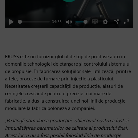
04:33
Play
Mute
Enable
Settings
PIP
Enter
captions
fulls
BRUSS este un furnizor global de top de produse auto în
domeniile tehnologiei de etanșare și controlului sistemului
de propulsie. În fabricarea soluțiilor sale, utilizează, printre
altele, procese de turnare prin injecție a plasticului.
Necesitatea creșterii capacității de producție, alături de
cerințele crescânde pentru o precizie mai mare de
fabricație, a dus la construirea unei noi linii de producție
modulare la fabrica poloneză a companiei.
„Pe lângă stimularea producției, obiectivul nostru a fost și
îmbunătățirea parametrilor de calitate ai produsului final.
Acest lucru nu a fost posibil folosind linia de producție