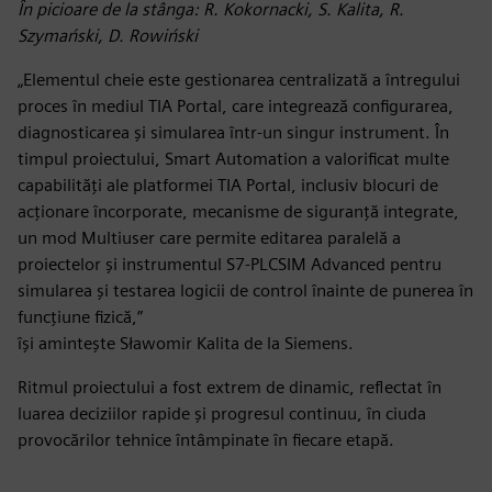
În picioare de la stânga: R. Kokornacki, S. Kalita, R.
Szymański, D. Rowiński
„Elementul cheie este gestionarea centralizată a întregului
proces în mediul TIA Portal, care integrează configurarea,
diagnosticarea și simularea într-un singur instrument. În
timpul proiectului, Smart Automation a valorificat multe
capabilități ale platformei TIA Portal, inclusiv blocuri de
acționare încorporate, mecanisme de siguranță integrate,
un mod Multiuser care permite editarea paralelă a
proiectelor și instrumentul S7-PLCSIM Advanced pentru
simularea și testarea logicii de control înainte de punerea în
funcțiune fizică,”
își amintește Sławomir Kalita de la Siemens.
Ritmul proiectului a fost extrem de dinamic, reflectat în
luarea deciziilor rapide și progresul continuu, în ciuda
provocărilor tehnice întâmpinate în fiecare etapă.