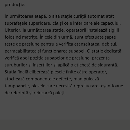
producție.
În următoarea etapă, o altă stație curăță automat atât
suprafețele superioare, cât și cele inferioare ale capacului.
Ulterior, la următoarea stație, operatorii instalează sigilii
folosind matrițe. În cele din urmă, sunt efectuate șapte
teste de presiune pentru a verifica etanșeitatea, debitul,
permeabilitatea și funcționarea supapei. O stație dedicată
verifică apoi poziția supapelor de presiune, prezența
șuruburilor și inserțiilor și aplică o etichetă de siguranță.
Stația finală eliberează piesele finite către operator,
stochează componentele defecte, manipulează
tampoanele, piesele care necesită reprelucrare, eșantioane
de referință și reîncarcă paleți.