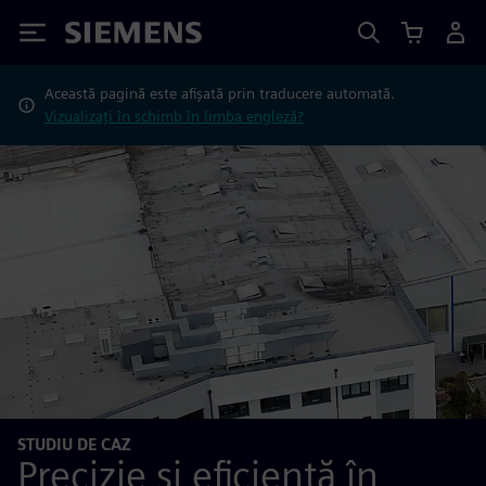
Siemens
Această pagină este afișată prin traducere automată.
Vizualizați în schimb în limba engleză?
STUDIU DE CAZ
Precizie și eficiență în