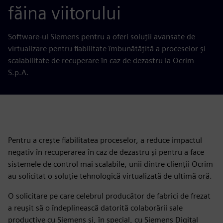
făina viitorului
Software-ul Siemens pentru a oferi soluții avansate de
virtualizare pentru fiabilitate îmbunătățită a proceselor și
scalabilitate de recuperare în caz de dezastru la Ocrim
S.p.A.
Pentru a crește fiabilitatea proceselor, a reduce impactul
negativ în recuperarea în caz de dezastru și pentru a face
sistemele de control mai scalabile, unii dintre clienții Ocrim
au solicitat o soluție tehnologică virtualizată de ultimă oră.
O solicitare pe care celebrul producător de fabrici de frezat
a reușit să o îndeplinească datorită colaborării sale
productive cu Siemens și, în special, cu Siemens Digital