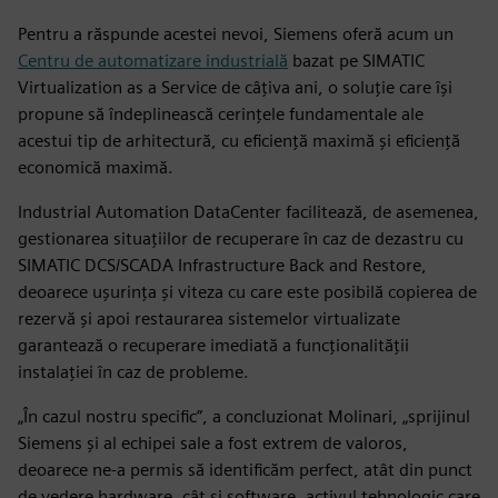
Pentru a răspunde acestei nevoi, Siemens oferă acum un
Centru de automatizare industrială
bazat pe SIMATIC
Virtualization as a Service de câțiva ani, o soluție care își
propune să îndeplinească cerințele fundamentale ale
acestui tip de arhitectură, cu eficiență maximă și eficiență
economică maximă.
Industrial Automation DataCenter facilitează, de asemenea,
gestionarea situațiilor de recuperare în caz de dezastru cu
SIMATIC DCS/SCADA Infrastructure Back and Restore,
deoarece ușurința și viteza cu care este posibilă copierea de
rezervă și apoi restaurarea sistemelor virtualizate
garantează o recuperare imediată a funcționalității
instalației în caz de probleme.
„În cazul nostru specific”, a concluzionat Molinari, „sprijinul
Siemens și al echipei sale a fost extrem de valoros,
deoarece ne-a permis să identificăm perfect, atât din punct
de vedere hardware, cât și software, activul tehnologic care