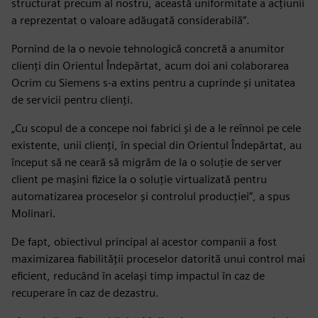
structurat precum al nostru, această uniformitate a acțiunii
a reprezentat o valoare adăugată considerabilă”.
Pornind de la o nevoie tehnologică concretă a anumitor
clienți din Orientul Îndepărtat, acum doi ani colaborarea
Ocrim cu Siemens s-a extins pentru a cuprinde și unitatea
de servicii pentru clienți.
„Cu scopul de a concepe noi fabrici și de a le reînnoi pe cele
existente, unii clienți, în special din Orientul Îndepărtat, au
început să ne ceară să migrăm de la o soluție de server
client pe mașini fizice la o soluție virtualizată pentru
automatizarea proceselor și controlul producției”, a spus
Molinari.
De fapt, obiectivul principal al acestor companii a fost
maximizarea fiabilității proceselor datorită unui control mai
eficient, reducând în același timp impactul în caz de
recuperare în caz de dezastru.