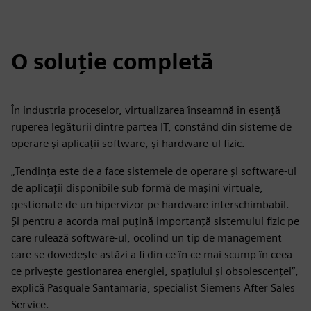
O soluție completă
În industria proceselor, virtualizarea înseamnă în esență
ruperea legăturii dintre partea IT, constând din sisteme de
operare și aplicații software, și hardware-ul fizic.
„Tendința este de a face sistemele de operare și software-ul
de aplicații disponibile sub formă de mașini virtuale,
gestionate de un hipervizor pe hardware interschimbabil.
Și pentru a acorda mai puțină importanță sistemului fizic pe
care rulează software-ul, ocolind un tip de management
care se dovedește astăzi a fi din ce în ce mai scump în ceea
ce privește gestionarea energiei, spațiului și obsolescenței”,
explică Pasquale Santamaria, specialist Siemens After Sales
Service.