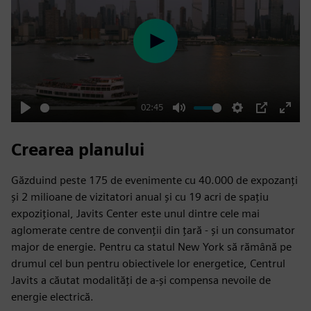
Play
02:45
Play
Mute
Settings
PIP
Enter
fulls
Crearea planului
Găzduind peste 175 de evenimente cu 40.000 de expozanți
și 2 milioane de vizitatori anual și cu 19 acri de spațiu
expozițional, Javits Center este unul dintre cele mai
aglomerate centre de convenții din țară - și un consumator
major de energie. Pentru ca statul New York să rămână pe
drumul cel bun pentru obiectivele lor energetice, Centrul
Javits a căutat modalități de a-și compensa nevoile de
energie electrică.