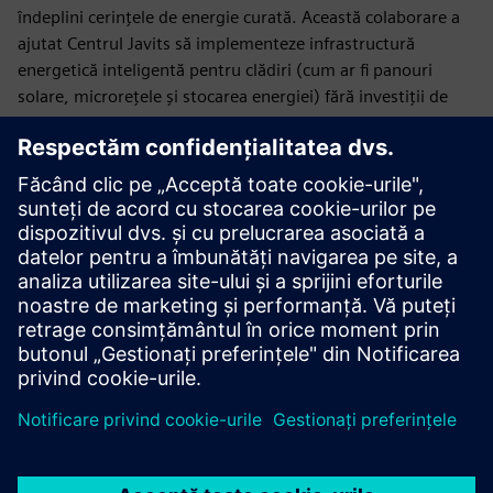
îndeplini cerințele de energie curată. Această colaborare a
ajutat Centrul Javits să implementeze infrastructură
energetică inteligentă pentru clădiri (cum ar fi panouri
solare, microrețele și stocarea energiei) fără investiții de
capital în avans și fără risc operațional sau de performanță.
Pe lângă faptul că oferă economii de cerere Javits, bateria
ajută și la atenuarea celei mai congestionate rețele
ConeDison. Sistemul personalizat de baldachin solar a fost
conceput special pentru a se potrivi caracteristicilor unice
ale unuia dintre cele mai mari acoperișuri verzi din SUA.
Descărcați ghidul electronic EaaS