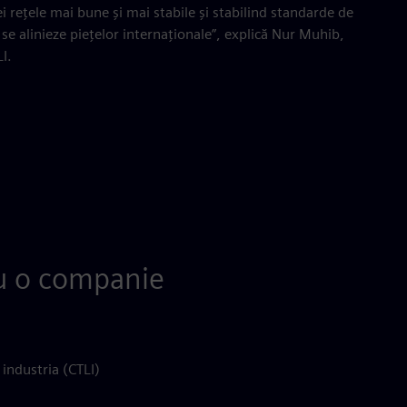
 rețele mai bune și mai stabile și stabilind standarde de
să se alinieze piețelor internaționale”, explică Nur Muhib,
I.
ru o companie
industria (CTLI)