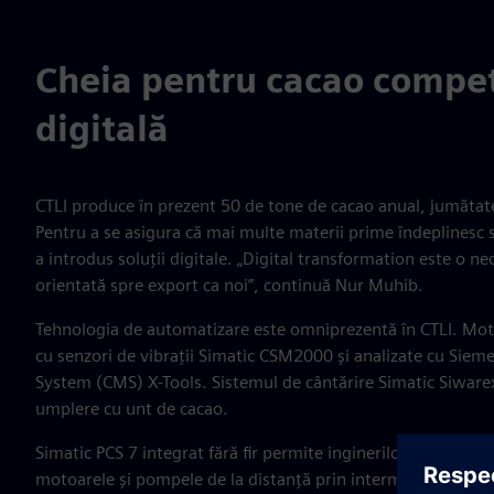
Cheia pentru cacao compet
digitală
CTLI produce în prezent 50 de tone de cacao anual, jumătate
Pentru a se asigura că mai multe materii prime îndeplinesc 
a introdus soluții digitale. „Digital transformation este o 
orientată spre export ca noi”, continuă Nur Muhib.
Tehnologia de automatizare este omniprezentă în CTLI. Moto
cu senzori de vibrații Simatic CSM2000 și analizate cu Sie
System (CMS) X-Tools. Sistemul de cântărire Simatic Siwarex
umplere cu unt de cacao.
Simatic PCS 7 integrat fără fir permite inginerilor de întreți
motoarele și pompele de la distanță prin intermediul tablete