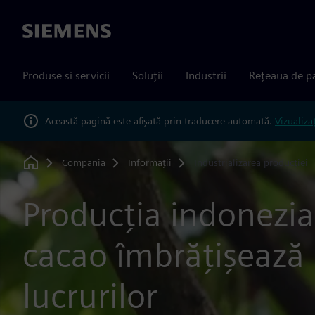
Siemens
Produse si servicii
Soluții
Industrii
Rețeaua de p
Această pagină este afișată prin traducere automată.
Vizualiza
Compania
Informații
Industrializarea producției
Home
Producția indonezi
cacao îmbrățișează 
lucrurilor