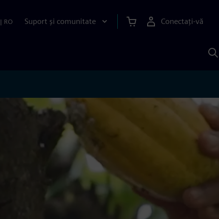
Suport și comunitate
Conectați-vă
|
RO
C
c
S