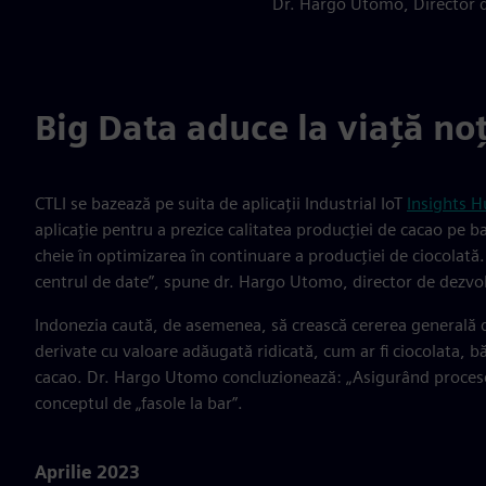
Dr. Hargo Utomo, Director de
Big Data aduce la viață no
CTLI se bazează pe suita de aplicații Industrial IoT
Insights 
aplicație pentru a prezice calitatea producției de cacao pe b
cheie în optimizarea în continuare a producției de ciocolată.
centrul de date”, spune dr. Hargo Utomo, director de dezvolt
Indonezia caută, de asemenea, să crească cererea generală d
derivate cu valoare adăugată ridicată, cum ar fi ciocolata, b
cacao. Dr. Hargo Utomo concluzionează: „Asigurând procese d
conceptul de „fasole la bar”.
Aprilie 2023