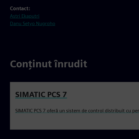
Contact:
Astri Ekaputri
Danu Setyo Nugroho
Conținut înrudit
SIMATIC PCS 7
SIMATIC PCS 7 oferă un sistem de control distribuit cu p