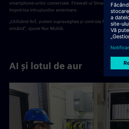
smartphone-urilor comerciale. Firewall-ul Simatic Scalance 
împotriva intruziunilor exterioare.
„Utilizând IIoT, putem supraveghea și controla fabrica în tim
oricând”, spune Nur Muhib.
AI și lotul de aur