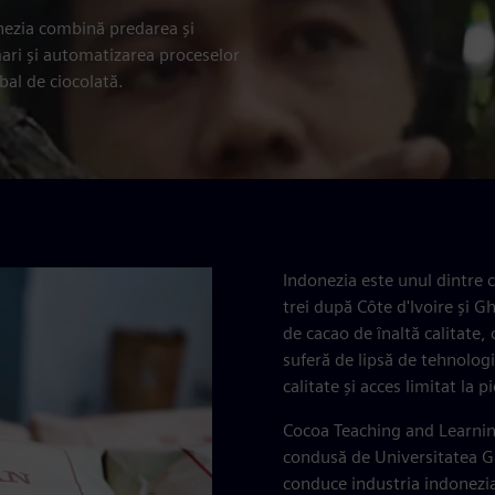
nezia combină predarea și
e mari și automatizarea proceselor
bal de ciocolată.
Indonezia este unul dintre 
trei după Côte d'Ivoire și Gh
de cacao de înaltă calitate,
suferă de lipsă de tehnologi
calitate și acces limitat la p
Cocoa Teaching and Learning
condusă de Universitatea G
conduce industria indonezian