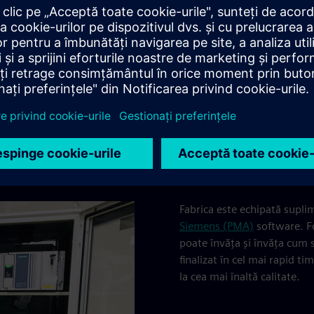
S protejează rețeaua
p real de oriunde și
Fabrica este echipată supli
Siemens (PMA)
software. Fo
poate învăța și învăța cum 
finalizat în cel mai rapid t
la cea mai înaltă calitate.