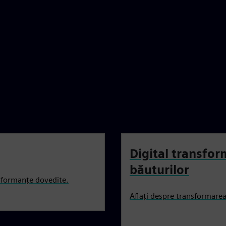
Digital transfor
băuturilor
erformanțe dovedite.
Aflați despre transformarea 