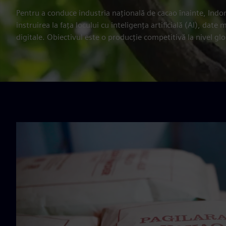
Pentru a conduce industria națională de cacao înainte, Indo
instruirea la fața locului cu inteligența artificială (AI), dat
digitale. Obiectivul este o producție competitivă la nivel glo