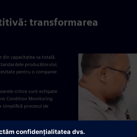
itivă: transformarea
 din capacitatea sa totală.
standardele producătorului,
necesitate pentru o companie
arele critice sunt echipate
mens Condition Monitoring
 simplifică procesul de
nere să monitorizeze
lor Simatic și a