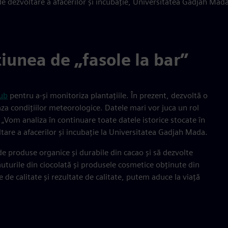
 dezvoltare a afacerilor și incubație, Universitatea Gadjah Mad
țiunea de „fasole la bar”
Hub
pentru a-și monitoriza plantațiile. În prezent, dezvoltă o
aza condițiilor meteorologice. Datele mari vor juca un rol
 „Vom analiza în continuare toate datele istorice stocate în
are a afacerilor și incubație la Universitatea Gadjah Mada.
e produse organice și durabile din cacao și să dezvolte
ăuturile din ciocolată și produsele cosmetice obținute din
e calitate și rezultate de calitate, putem aduce la viață