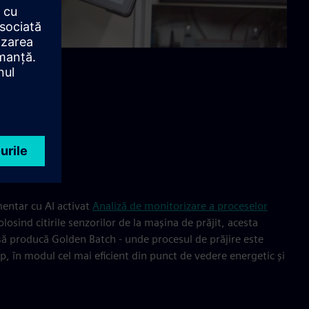
mentar cu AI activat
Analiză de monitorizare a proceselor
losind citirile senzorilor de la mașina de prăjit, acesta
să producă Golden Batch - unde procesul de prăjire este
imp, în modul cel mai eficient din punct de vedere energetic și