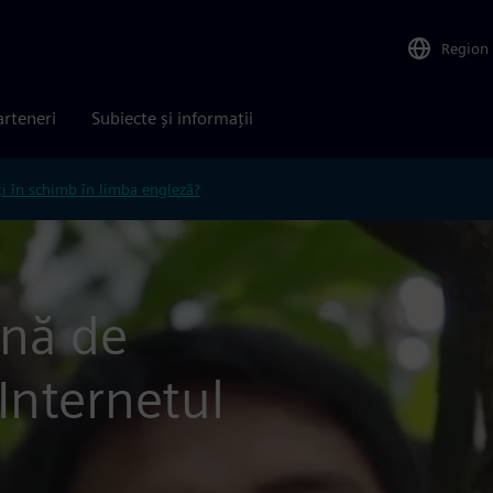
Region
arteneri
Subiecte și informații
ți în schimb în limba engleză?
ană de
Internetul