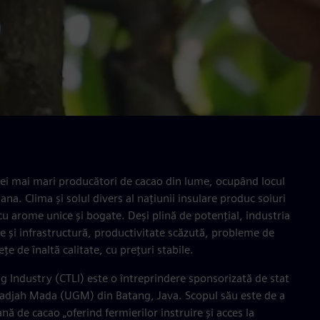
cei mai mari producători de cacao din lume, ocupând locul
ana. Clima și solul divers al națiunii insulare produc soiuri
 cu arome unice și bogate. Deși plină de potențial, industria
e și infrastructură, productivitate scăzută, probleme de
iețe de înaltă calitate, cu prețuri stabile.
 Industry (CTLI) este o întreprindere sponsorizată de stat
adjah Mada (UGM) din Batang, Java. Scopul său este de a
ă de cacao „oferind fermierilor instruire și acces la