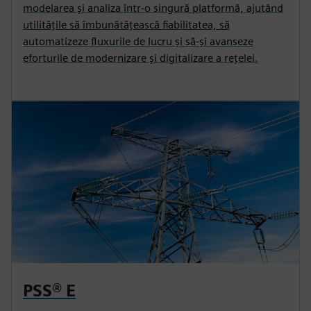
modelarea și analiza într-o singură platformă, ajutând
utilitățile să îmbunătățească fiabilitatea, să
automatizeze fluxurile de lucru și să-și avanseze
eforturile de modernizare și digitalizare a rețelei.
PSS® E