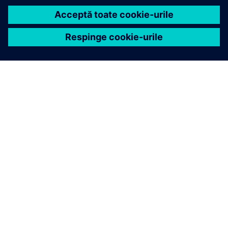
Începeți
Vizualizați abonamentele lunare PSS® E