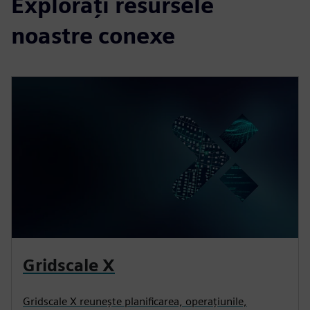
Explorați resursele
noastre conexe
Gridscale X
Gridscale X reunește planificarea, operațiunile,