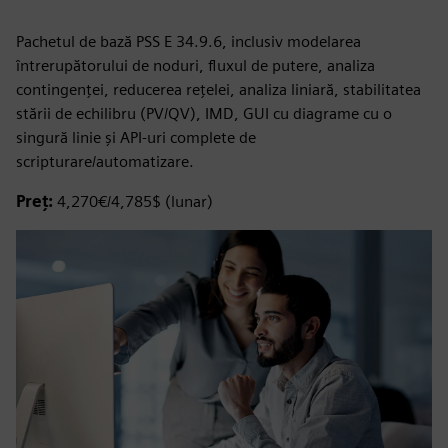
Pachetul de bază PSS E 34.9.6, inclusiv modelarea
întrerupătorului de noduri, fluxul de putere, analiza
contingenței, reducerea rețelei, analiza liniară, stabilitatea
stării de echilibru (PV/QV), IMD, GUI cu diagrame cu o
singură linie și API-uri complete de
scripturare/automatizare.
Preț:
4,270€/4,785$ (lunar)