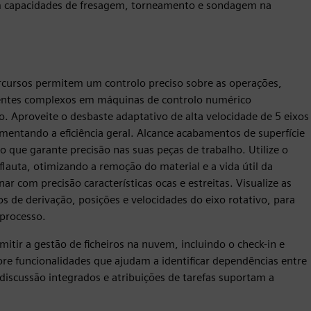
om capacidades de fresagem, torneamento e sondagem na
ercursos permitem um controlo preciso sobre as operações,
entes complexos em máquinas de controlo numérico
 Aproveite o desbaste adaptativo de alta velocidade de 5 eixos
mentando a eficiência geral. Alcance acabamentos de superfície
que garante precisão nas suas peças de trabalho. Utilize o
lauta, otimizando a remoção do material e a vida útil da
r com precisão características ocas e estreitas. Visualize as
os de derivação, posições e velocidades do eixo rotativo, para
processo.
itir a gestão de ficheiros na nuvem, incluindo o check-in e
lore funcionalidades que ajudam a identificar dependências entre
discussão integrados e atribuições de tarefas suportam a