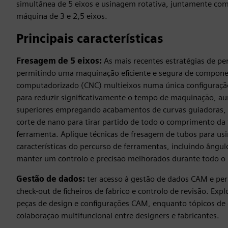
simultânea de 5 eixos e usinagem rotativa, juntamente c
máquina de 3 e 2,5 eixos.
Principais características
Fresagem de 5 eixos:
As mais recentes estratégias de p
permitindo uma maquinação eficiente e segura de compon
computadorizado (CNC) multieixos numa única configuração.
para reduzir significativamente o tempo de maquinação, au
superiores empregando acabamentos de curvas guiadoras, o 
corte de nano para tirar partido de todo o comprimento da f
ferramenta. Aplique técnicas de fresagem de tubos para usina
características do percurso de ferramentas, incluindo ângul
manter um controlo e precisão melhorados durante todo o 
Gestão de dados:
ter acesso à gestão de dados CAM e perm
check-out de ficheiros de fabrico e controlo de revisão. Exp
peças de design e configurações CAM, enquanto tópicos de 
colaboração multifuncional entre designers e fabricantes.