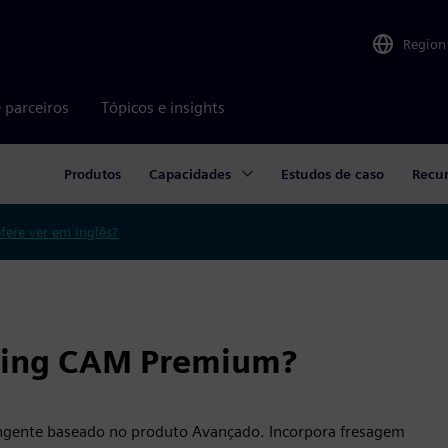
Region
 parceiros
Tópicos e insights
Produtos
Capacidades
Estudos de caso
Recur
efere ver em inglês?
ring CAM Premium?
gente baseado no produto Avançado. Incorpora fresagem