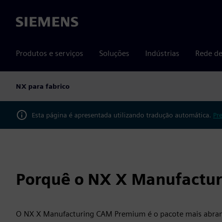
Siemens
Produtos e serviços
Soluções
Indústrias
Rede de
NX para fabrico
Esta página é apresentada utilizando tradução automática.
Pr
Porquê o NX X Manufactu
O NX X Manufacturing CAM Premium é o pacote mais abran