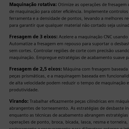
Maquinação rotativa:
Otimize as operações de fresagem 
de maquinação para obter eficiência. Implemente controlos
ferramenta e a densidade de pontos, levando a melhores 
para garantir que qualquer material não cortado seja usinad
Fresagem de 3 eixos:
Acelere a maquinação CNC usando o
Automatize a fresagem em repouso para suportar o desbast
sem cortes. Controlar regiões de corte com precisão usan
maquinação. Empregue estratégias de acabamento suave par
Fresagem de 2,5 eixos:
Máquina com fresagem baseada 
peças prismáticas, e a maquinagem baseada em funcionali
de alta velocidade podem reduzir o tempo de maquinação 
produtividade.
Virando:
Trabalhar eficazmente peças cilíndricas em máqui
abrangentes de torneamento. As estratégias de desbaste inc
enquanto as técnicas de acabamento abrangem estratégias de
operações de ponto, broca, bicada, lasca, resma e torneira
rastreamento e rosqueamento para diâmetros externo e int