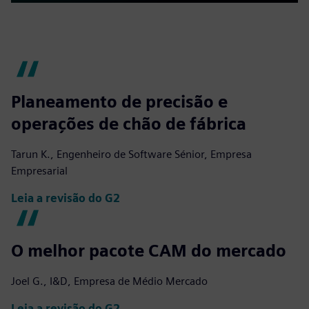
Play
Mute
Settings
PIP
Enter
fulls
Planeamento de precisão e
operações de chão de fábrica
Tarun K., Engenheiro de Software Sénior, Empresa
Empresarial
Leia a revisão do G2
O melhor pacote CAM do mercado
Joel G., I&D, Empresa de Médio Mercado
Leia a revisão do G2