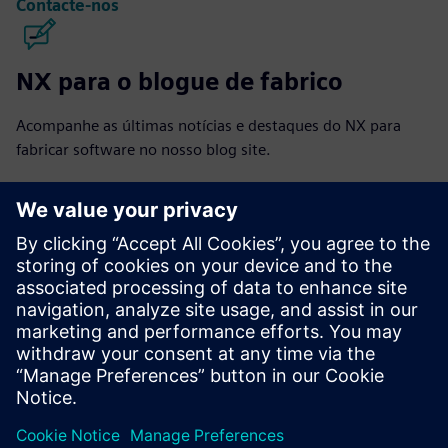
Contacte-nos
NX para o blogue de fabrico
Acompanhe as últimas notícias e destaques do NX para
fabricar software no nosso blog site.
Visitar o blogue
NX para a comunidade de fabrico
Participe da conversa ou obtenha respostas a todo o seu
NX para perguntas sobre software de fabrico.
Visitar comunidade