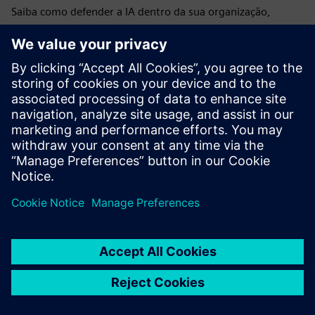
Saiba como defender a IA dentro da sua organização,
navegar pelas complexidades e desbloquear novas
possibilidades na engenharia orientada por dados.
Exemplos do mundo real incluídos.