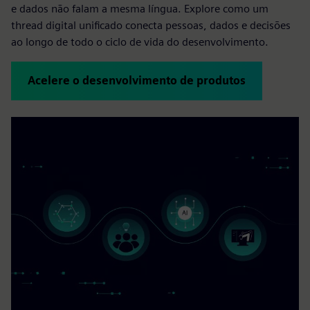
e dados não falam a mesma língua. Explore como um
thread digital unificado conecta pessoas, dados e decisões
ao longo de todo o ciclo de vida do desenvolvimento.
Acelere o desenvolvimento de produtos