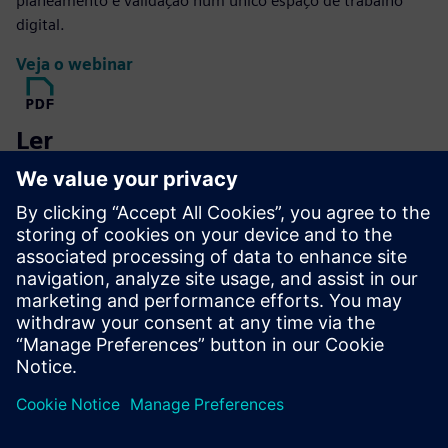
planeamento e validação num único espaço de trabalho
digital.
Veja o webinar
Ler
Produzir uma solução geométrica orgânica de massa
reduzida de um material específico otimizado dentro de um
espaço definido, contabilizando cargas e restrições
admissíveis.
Descarregue o ebook
Explorar
A Hall Designs oferece serviços de design, fixação e
engenharia reversa para a indústria do automobilismo,