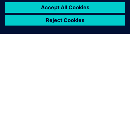
transformando ideias e amostras em formatos CAD
prontos para fabricação. Saiba como reduzem o tempo de
revisão do produto em 20 a 25%.
Leia o estudo de caso