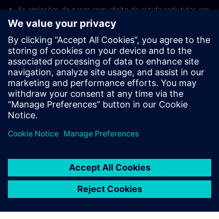
As emissões de gases com efeito de estufa reduzidas em
50,089 toneladas no mesmo período (equivalente: tirar
~10 mil carros da estrada)
Cliente estende Contrato de Desempenho Energético