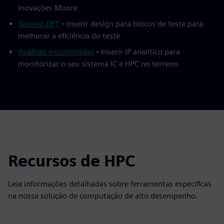
inovações Moore
Tessent DFT
-
Inserir design para blocos de teste para
melhorar a eficiência do teste
Análises incorporadas
-
Inserir IP analítico para
monitorizar o seu sistema IC e HPC no terreno
Recursos de HPC
Leia informações detalhadas sobre ferramentas específicas
na nossa solução de computação de alto desempenho.