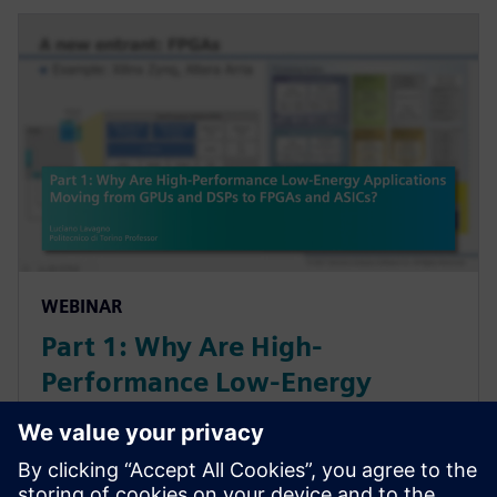
WEBINAR
Part 1: Why Are High-
Performance Low-Energy
Applications Moving from GPUs
and DSPs to FPGAs and ASICs?