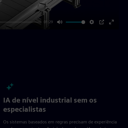
01:29
Mute
Settings
PIP
Enter
fullscre
IA de nível industrial sem os
especialistas
Os sistemas baseados em regras precisam de experiência