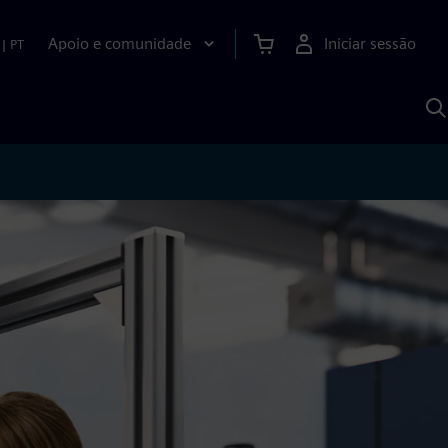
Apoio e comunidade
Iniciar sessão
|
PT
P
c
d
S