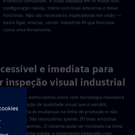
e esforço constantes. A visão baseada em IA muda isso:
configuração rápida, treine com boas amostras e deixe
funcionar. Não são necessários especialistas em visão —
basta ligar, ensinar, correr. Industrial AI que funciona
como uma ferramenta.
cessível e imediata para
inspeção visual industrial
 um sistema eletro-óptico único com tecnologia inovadora
ução de inspeção de qualidade visual que é versátil,
, que se adapta às mudanças na linha de produção e não
o de máquina. São necessárias apenas 20 boas amostras.
s, não obrigatórias. O sistema pode ser instalado na linha
e linha ou de linha média, e totalmente integrado com