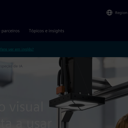
Region
 parceiros
Tópicos e insights
efere ver em inglês?
nspeção de IA
 visual
ta a usar