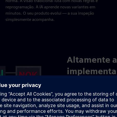
norma. A visão tradicional luta com novas regras e
reprogramação. A IA aprende novas variantes em
minutos. O seu produto evolui — a sua inspeção
simplesmente acompanha.
Altamente a
implementar 
O sistema Inspekto combina
de IA para fornecer uma sol
extremamente fácil de usar
requer experiência em visã
Amostras ruins são opcionai
de produção, seja de fim d