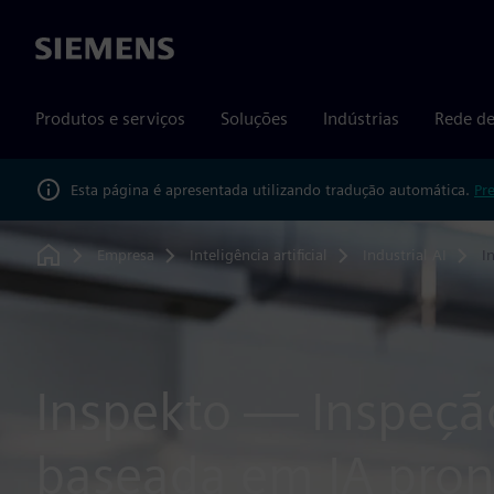
Siemens
Produtos e serviços
Soluções
Indústrias
Rede de
Esta página é apresentada utilizando tradução automática.
Pr
Empresa
Inteligência artificial
Industrial AI
I
Home
Inspekto — Inspeção
baseada em IA pron