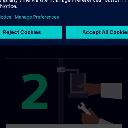
sistemas PLC ou MES/ERP. I
ou a inspeção final da qua