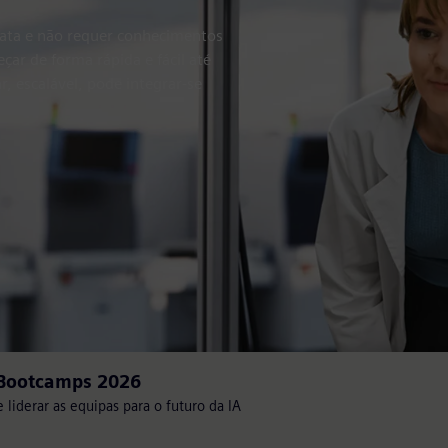
iata e não requer conhecimentos
çar de forma rápida e fácil até
r, escalável, pode integrar-se
 Bootcamps 2026
e liderar as equipas para o futuro da IA