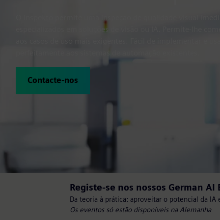
O Inspekto permite uma inspeção de qualidade visual imed
especializados em soluções de visão ou IA. Permite-lhe come
aos casos de uso mais exigentes. Fácil de implementar e usa
perfeitamente aos sistemas de automação existentes.
Contacte-nos
Registe-se nos nossos German AI
Da teoria à prática: aproveitar o potencial da IA 
Os eventos só estão disponíveis na Alemanha