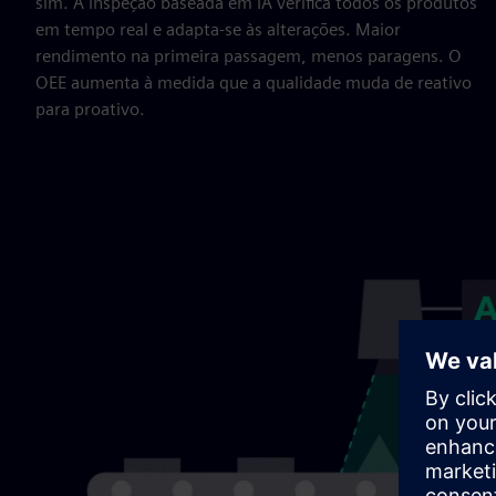
sim. A inspeção baseada em IA verifica todos os produtos
em tempo real e adapta-se às alterações. Maior
rendimento na primeira passagem, menos paragens. O
OEE aumenta à medida que a qualidade muda de reativo
para proativo.