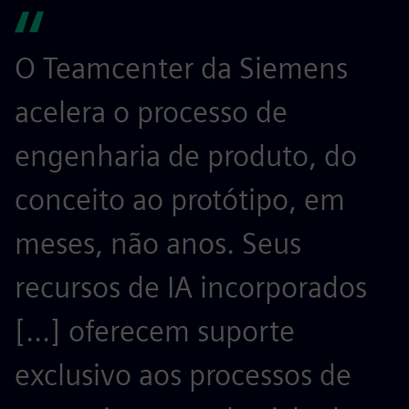
O Teamcenter da Siemens
A
acelera o processo de
r
engenharia de produto, do
e
conceito ao protótipo, em
p
meses, não anos. Seus
d
recursos de IA incorporados
[...] oferecem suporte
d
exclusivo aos processos de
c