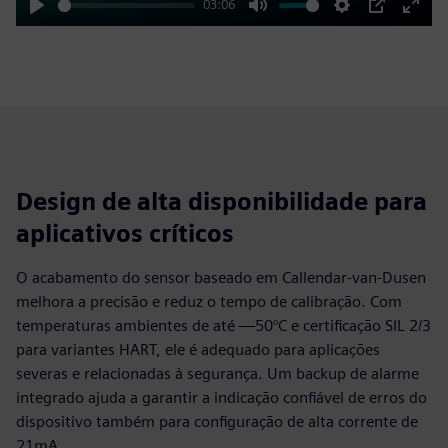
03:06
Play
Mute
Settings
PIP
Enter
fulls
Design de alta disponibilidade para
aplicativos críticos
O acabamento do sensor baseado em Callendar-van-Dusen
melhora a precisão e reduz o tempo de calibração. Com
temperaturas ambientes de até —50°C e certificação SIL 2/3
para variantes HART, ele é adequado para aplicações
severas e relacionadas à segurança. Um backup de alarme
integrado ajuda a garantir a indicação confiável de erros do
dispositivo também para configuração de alta corrente de
21mA.