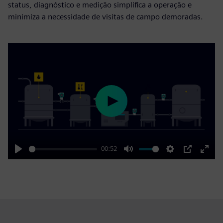
status, diagnóstico e medição simplifica a operação e
minimiza a necessidade de visitas de campo demoradas.
Play
00:52
Play
Mute
Settings
PIP
Enter
fulls