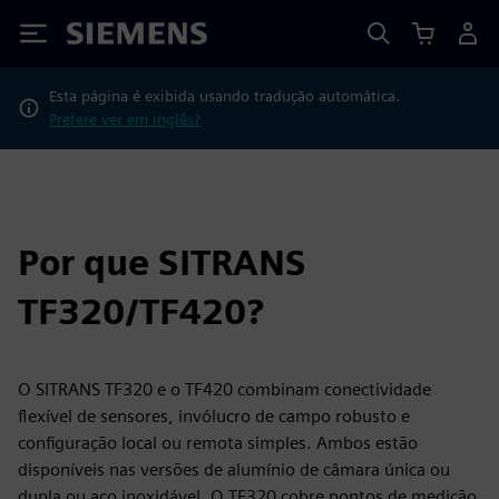
Siemens
Esta página é exibida usando tradução automática.
Prefere ver em inglês?
Por que SITRANS
TF320/TF420?
O SITRANS TF320 e o TF420 combinam conectividade
flexível de sensores, invólucro de campo robusto e
configuração local ou remota simples. Ambos estão
disponíveis nas versões de alumínio de câmara única ou
dupla ou aço inoxidável. O TF320 cobre pontos de medição