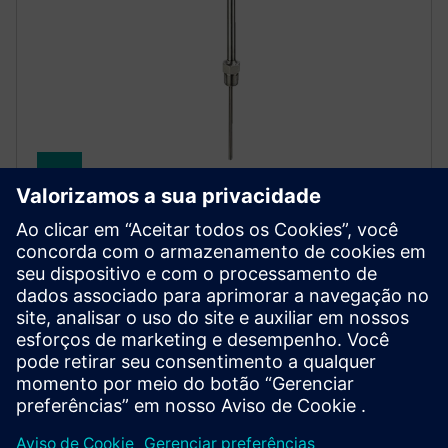
SITRANS TS500
The SITRANS TS500’s modular design makes it
exceptionally versatile, delivering precise
temperature measurements even in harsh industrial
environments.