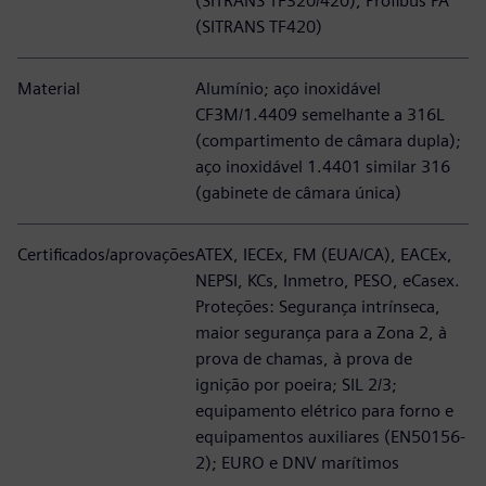
(SITRANS TF320/420), Profibus PA
(SITRANS TF420)
Material
Alumínio; aço inoxidável
CF3M/1.4409 semelhante a 316L
(compartimento de câmara dupla);
aço inoxidável 1.4401 similar 316
(gabinete de câmara única)
Certificados/aprovações
ATEX, IECEx, FM (EUA/CA), EACEx,
NEPSI, KCs, Inmetro, PESO, eCasex.
Proteções: Segurança intrínseca,
maior segurança para a Zona 2, à
prova de chamas, à prova de
ignição por poeira; SIL 2/3;
equipamento elétrico para forno e
equipamentos auxiliares (EN50156-
2); EURO e DNV marítimos