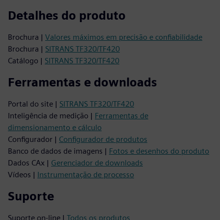
Detalhes do produto
Brochura |
Valores máximos em precisão e confiabilidade
Brochura |
SITRANS TF320/TF420
Catálogo |
SITRANS TF320/TF420
Ferramentas e downloads
Portal do site |
SITRANS TF320/TF420
Inteligência de medição |
Ferramentas de
dimensionamento e cálculo
Configurador |
Configurador de produtos
Banco de dados de imagens |
Fotos e desenhos do produto
Dados CAx |
Gerenciador de downloads
Vídeos |
Instrumentação de processo
Suporte
Suporte on-line |
Todos os produtos