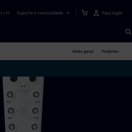
Suporte e comunidade
Faça login
n
|
PT
P
c
S
A
Visão geral
Produtos