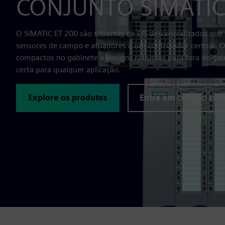
CONJUNTO SIMATIC
O SIMATIC ET 200 são sistemas de E/S descentralizados que
sensores de campo e atuadores a um controlador central. O
compactos no gabinete a designs robustos para fora do gab
certa para qualquer aplicação.
Explore os produtos
Entre em contato con