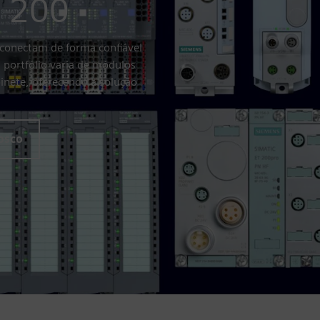
 200
 conectam de forma confiável
 portfólio varia de módulos
inete, oferecendo a solução
osco