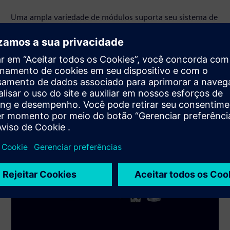
Uma ampla variedade de módulos suporta seu sistema de
automação, desde E/S digital e analógica até tecnologia,
segurança e comunicação. Configure exatamente o que
você precisa hoje e expanda facilmente mais tarde.