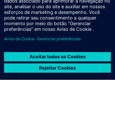
tablet PC industrial foi projetado para temperaturas
operacionais de -20 a +60 °C (no modo adaptador).