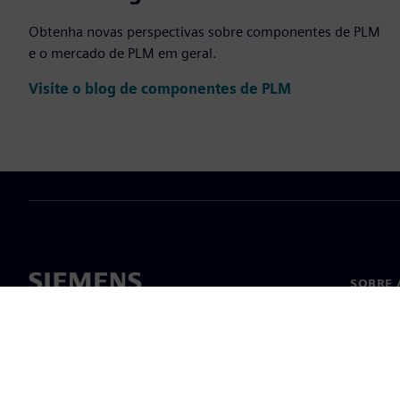
Obtenha novas perspectivas sobre componentes de PLM
e o mercado de PLM em geral.
Visite o blog de componentes de PLM
SOBRE 
Sobre n
Lideran
Notícia