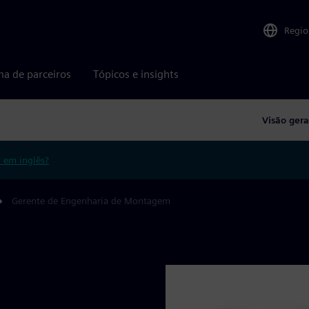
Regio
ma de parceiros
Tópicos e insights
Visão gera
r em inglês?
Gerente de Engenharia de Montagem