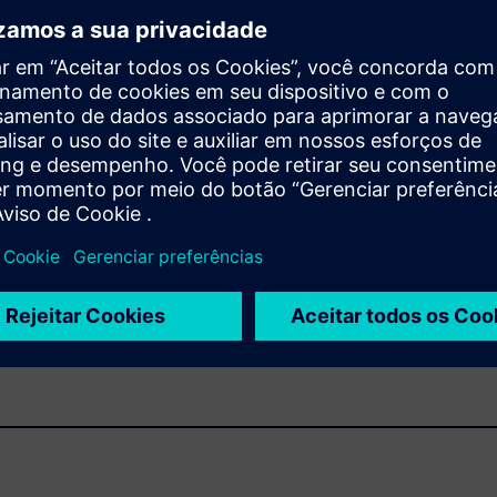
ios finais ferramentas de simulação de movimento sem a
, complexos e menos integrados.