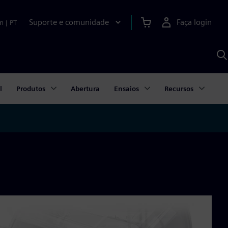
Suporte e comunidade
Faça login
n
|
PT
P
c
S
A
l
Produtos
Abertura
Ensaios
Recursos