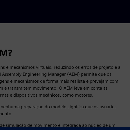
EM?
s e mecanismos virtuais, reduzindo os erros de projeto e a
bed Assembly Engineering Manager (AEM) permite que os
gens e mecanismos de forma mais realista e prevejam com
dem e transmitem movimento. O AEM leva em conta as
ernas e dispositivos mecânicos, como motores.
 nenhuma preparação do modelo significa que os usuários
imento.
 de simulação de movimento é integrada ao núcleo de um