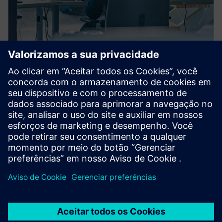
XPEDITION
Xpedition Enterprise
Enterprise PCB design & analysis for global teams
managing complex, multi-domain designs.