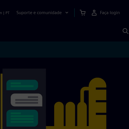
Suporte e comunidade
Faça login
n
|
PT
P
c
S
A