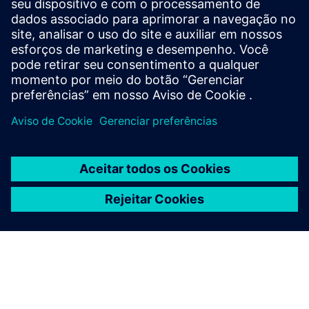
Setor:
Electronics, Semiconductor devices
Localização:
Veldhoven , Netherlands
Softwares da Siemens:
NX, Simcenter 3D Solutions,
Simcenter Femap, Teamcenter