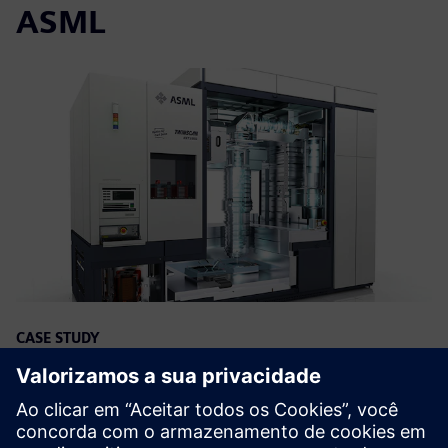
ASML
CASE STUDY
NX certification improves design
proficiency at ASML
Empresa:
ASML