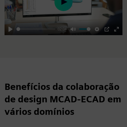
Play
02:04
Play
Mute
Settings
PIP
Enter
fulls
Benefícios da colaboração
de design MCAD-ECAD em
vários domínios