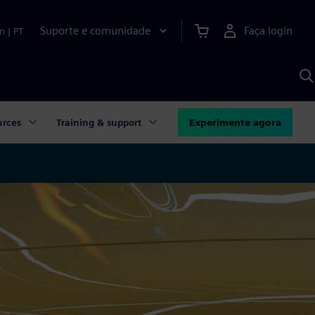
Suporte e comunidade
Faça login
n
|
PT
P
c
S
A
urces
Training & support
Experimente agora