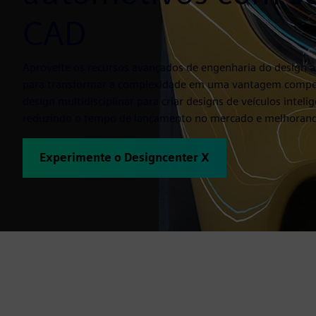
CAD
Aproveite os recursos avançados de engenharia do design 
para transformar a complexidade em uma vantagem compe
design multidisciplinar para criar designs de veículos intel
reduzindo o tempo de lançamento no mercado e melhorand
Experimente o Designcenter X