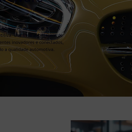
automotivo do Designcenter X
titiva. Use uma abordagem de
igentes inovadores e conectados,
o a qualidade automotiva.