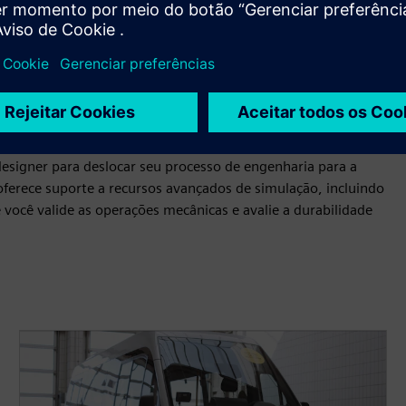
roveitando o conjunto abrangente de ferramentas integradas
ojetos de engenharia automotiva e liberando inovações de
nte componentes e montagens complexas com poderosos
e direta.
ign 3D ao Siemens Xcelerator, integrando-se a várias
esigner para deslocar seu processo de engenharia para a
ferece suporte a recursos avançados de simulação, incluindo
 você valide as operações mecânicas e avalie a durabilidade