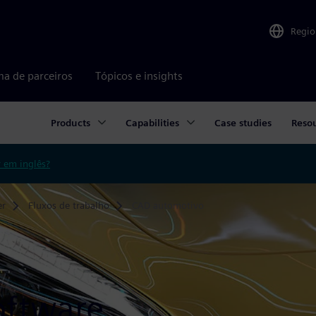
Regio
ma de parceiros
Tópicos e insights
Products
Capabilities
Case studies
Reso
r em inglês?
er
Fluxos de trabalho
CAD automotivo
oftware