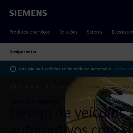
Siemens
Produtos e serviços
Soluções
Setores
Ecossiste
Designcenter
Esta página é exibida usando tradução automática.
Prefere ve
Produtos
Designcenter
Software CAD Designcent
Home
CAD PARA A INDÚSTRIA
Design de veículos
automotivos com s