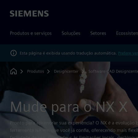
Siemens
Produtos e serviços
Soluções
Setores
Ecossiste
Esta página é exibida usando tradução automática.
Prefere ve
Produtos
Designcenter
Software CAD Designcent
Home
Mude para o NX X
Pronto para aprimorar sua experiência? O NX é a evolução
ferramenta NX em que você já confia, oferecendo mais flexib
facilidade de uso. Diga adeus às limitações locais, desbloqu