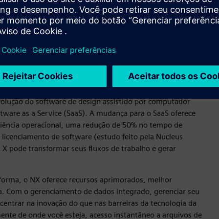
a solução CAD em nuvem
volução do software de design assistido por computador
are as a Service (SaaS). A mudança para o SaaS oferece
iciência operacional, uma redução de 50% no tempo de
licenciamento de software (estudo feito pela Nucleus
X pode transformar seus fluxos de trabalho e gerar
forma, o NX oferece recursos aprimorados, melhor
ca. Com o gerenciamento de dados integrado, gerenciar seu
ncentrar na inovação do que nas barreiras da tecnologia da
ente de onde você esteja, acesso instantâneo a arquivos de