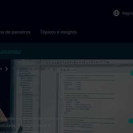
Regio
ma de parceiros
Tópicos e insights
r em inglês?
er
Transforme em NX X
 baseada na nuvem da poderosa
ilidade, escalabilidade e
eie o acesso contínuo e