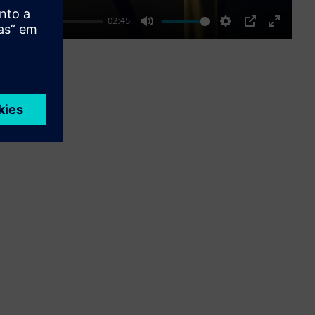
02:45
Mute
Settings
PIP
Enter
fullscre