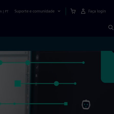
Suporte e comunidade
Faça login
n
|
PT
P
c
S
A