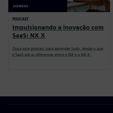
PODCAST
Impulsionando a inovação com
SaaS: NX X
Ouça este podcast para aprender tudo, desde o que
é SaaS até as diferenças entre o NX e o NX X.