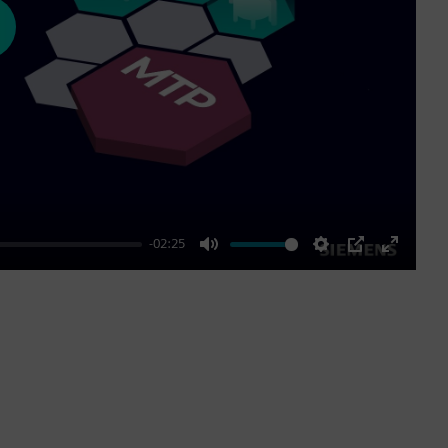
ay
-02:25
Mute
Settings
PIP
Enter
fullscre