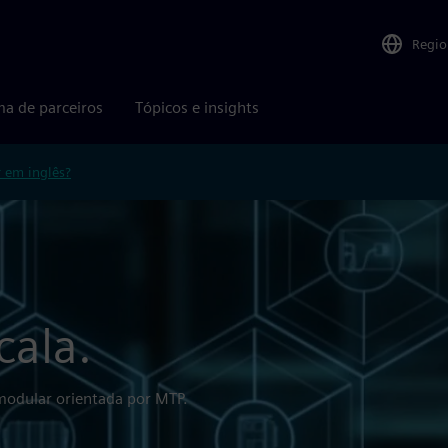
Regio
ma de parceiros
Tópicos e insights
r em inglês?
cala.
 modular orientada por MTP.