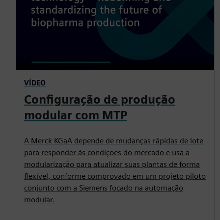
VÍDEO
Configuração de produção
modular com MTP
A Merck KGaA depende de mudanças rápidas de lote
para responder às condições do mercado e usa a
modularização para atualizar suas plantas de forma
flexível, conforme comprovado em um projeto piloto
conjunto com a Siemens focado na automação
modular.