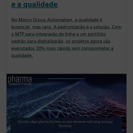
e a qualidade
e
n
f
c
g
u
No Masco Group Automation, a qualidade é
a
s
l
essencial, mas cara. A padronização é a solução. Com
p
l
o MTP para integração de linha e um portfólio
t
s
padrão para digitalização, os projetos agora são
i
c
executados 20% mais rápido sem comprometer a
o
r
qualidade.
n
e
s
e
n