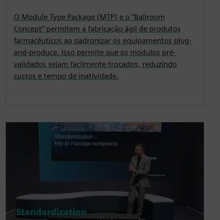
O Module Type Package (MTP) e o “Ballroom
Concept” permitem a fabricação ágil de produtos
farmacêuticos ao padronizar os equipamentos plug-
and-produce. Isso permite que os módulos pré-
validados sejam facilmente trocados, reduzindo
custos e tempo de inatividade.