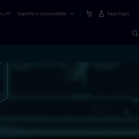
Suporte e comunidade
Faça login
n
|
PT
P
c
S
A