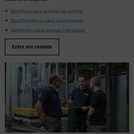
SimaPress para prensas de volante
SimaPressServo para servoprensas
SimaHydto para prensas hidráulicas
Entre em contato